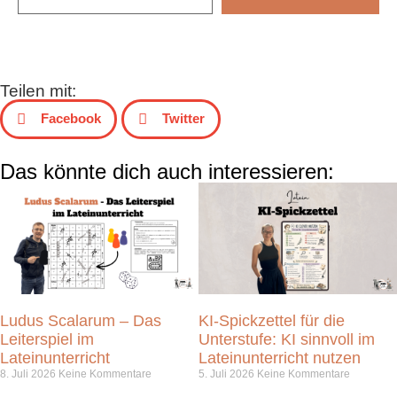
Teilen mit:
Facebook
Twitter
Das könnte dich auch interessieren:
Ludus Scalarum – Das
KI-Spickzettel für die
Leiterspiel im
Unterstufe: KI sinnvoll im
Lateinunterricht
Lateinunterricht nutzen
8. Juli 2026
Keine Kommentare
5. Juli 2026
Keine Kommentare