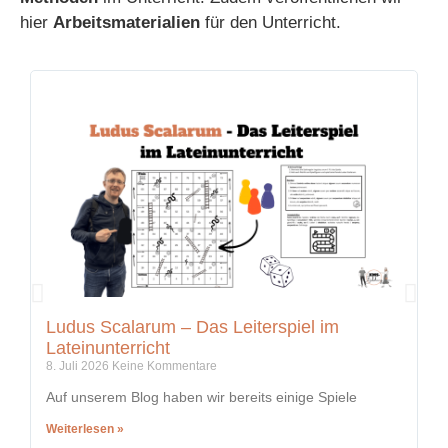
hier
Arbeitsmaterialien
für den Unterricht.
Ludus Scalarum – Das Leiterspiel im
K
Lateinunterricht
i
8. Juli 2026
Keine Kommentare
5.
Auf unserem Blog haben wir bereits einige Spiele
In
Weiterlesen »
We