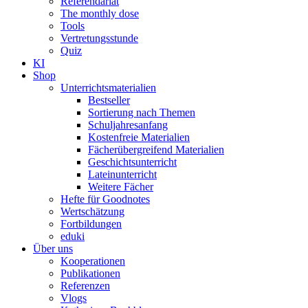
Referendariat
The monthly dose
Tools
Vertretungsstunde
Quiz
KI
Shop
Unterrichtsmaterialien
Bestseller
Sortierung nach Themen
Schuljahresanfang
Kostenfreie Materialien
Fächerübergreifend Materialien
Geschichtsunterricht
Lateinunterricht
Weitere Fächer
Hefte für Goodnotes
Wertschätzung
Fortbildungen
eduki
Über uns
Kooperationen
Publikationen
Referenzen
Vlogs