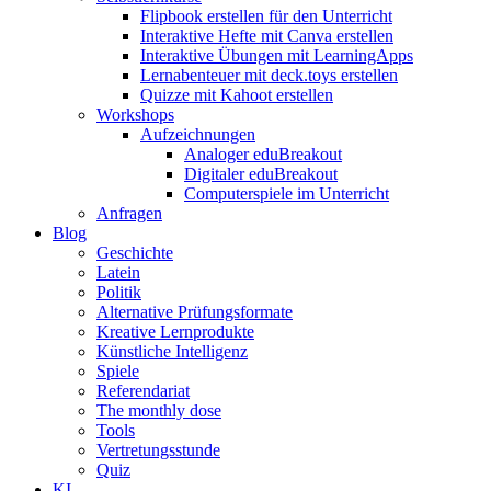
Flipbook erstellen für den Unterricht
Interaktive Hefte mit Canva erstellen
Interaktive Übungen mit LearningApps
Lernabenteuer mit deck.toys erstellen
Quizze mit Kahoot erstellen
Workshops
Aufzeichnungen
Analoger eduBreakout
Digitaler eduBreakout
Computerspiele im Unterricht
Anfragen
Blog
Geschichte
Latein
Politik
Alternative Prüfungsformate
Kreative Lernprodukte
Künstliche Intelligenz
Spiele
Referendariat
The monthly dose
Tools
Vertretungsstunde
Quiz
KI