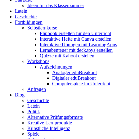
Ideen für das Klassenzimmer
Latein
Geschichte
Fortbildungen
Selbstlernkurse
Flipbook erstellen für den Unterricht
Interaktive Hefte mit Canva erstellen
Interaktive Übungen mit LearningApps
Lernabenteuer mit deck.toys erstellen
Quizze mit Kahoot erstellen
Workshops
Aufzeichnungen
Analoger eduBreakout
Digitaler eduBreakout
Computerspiele im Unterricht
Anfragen
Blog
Geschichte
Latein
Politik
Alternative Prüfungsformate
Kreative Lernprodukte
Künstliche Intelligenz
Spiele