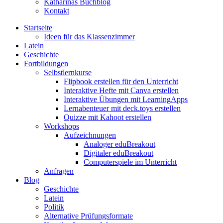
Katharinas Buchblog
Kontakt
Startseite
Ideen für das Klassenzimmer
Latein
Geschichte
Fortbildungen
Selbstlernkurse
Flipbook erstellen für den Unterricht
Interaktive Hefte mit Canva erstellen
Interaktive Übungen mit LearningApps
Lernabenteuer mit deck.toys erstellen
Quizze mit Kahoot erstellen
Workshops
Aufzeichnungen
Analoger eduBreakout
Digitaler eduBreakout
Computerspiele im Unterricht
Anfragen
Blog
Geschichte
Latein
Politik
Alternative Prüfungsformate