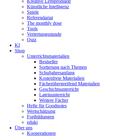
Kreative Lernprodukte
Künstliche Intelligenz
Spiele
Referendariat
The monthly dose
Tools
Vertretungsstunde
Quiz
KI
Shop
Unterrichtsmaterialien
Bestseller
Sortierung nach Themen
Schuljahresanfang
Kostenfreie Materialien
Fächerübergreifend Materialien
Geschichtsunterricht
Lateinunterricht
Weitere Fächer
Hefte für Goodnotes
Wertschätzung
Fortbildungen
eduki
Über uns
Kooperationen