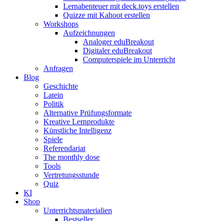
Lernabenteuer mit deck.toys erstellen
Quizze mit Kahoot erstellen
Workshops
Aufzeichnungen
Analoger eduBreakout
Digitaler eduBreakout
Computerspiele im Unterricht
Anfragen
Blog
Geschichte
Latein
Politik
Alternative Prüfungsformate
Kreative Lernprodukte
Künstliche Intelligenz
Spiele
Referendariat
The monthly dose
Tools
Vertretungsstunde
Quiz
KI
Shop
Unterrichtsmaterialien
Bestseller