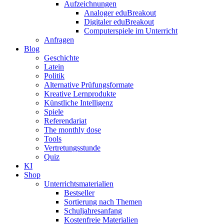
Aufzeichnungen
Analoger eduBreakout
Digitaler eduBreakout
Computerspiele im Unterricht
Anfragen
Blog
Geschichte
Latein
Politik
Alternative Prüfungsformate
Kreative Lernprodukte
Künstliche Intelligenz
Spiele
Referendariat
The monthly dose
Tools
Vertretungsstunde
Quiz
KI
Shop
Unterrichtsmaterialien
Bestseller
Sortierung nach Themen
Schuljahresanfang
Kostenfreie Materialien