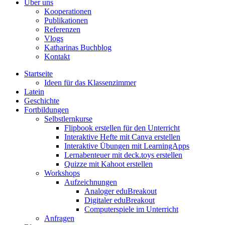
Über uns
Kooperationen
Publikationen
Referenzen
Vlogs
Katharinas Buchblog
Kontakt
Startseite
Ideen für das Klassenzimmer
Latein
Geschichte
Fortbildungen
Selbstlernkurse
Flipbook erstellen für den Unterricht
Interaktive Hefte mit Canva erstellen
Interaktive Übungen mit LearningApps
Lernabenteuer mit deck.toys erstellen
Quizze mit Kahoot erstellen
Workshops
Aufzeichnungen
Analoger eduBreakout
Digitaler eduBreakout
Computerspiele im Unterricht
Anfragen