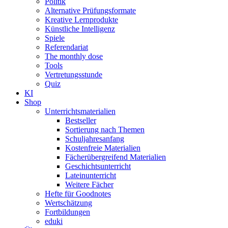
Politik
Alternative Prüfungsformate
Kreative Lernprodukte
Künstliche Intelligenz
Spiele
Referendariat
The monthly dose
Tools
Vertretungsstunde
Quiz
KI
Shop
Unterrichtsmaterialien
Bestseller
Sortierung nach Themen
Schuljahresanfang
Kostenfreie Materialien
Fächerübergreifend Materialien
Geschichtsunterricht
Lateinunterricht
Weitere Fächer
Hefte für Goodnotes
Wertschätzung
Fortbildungen
eduki