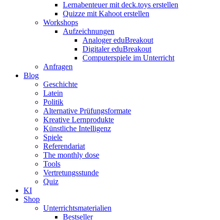
Lernabenteuer mit deck.toys erstellen
Quizze mit Kahoot erstellen
Workshops
Aufzeichnungen
Analoger eduBreakout
Digitaler eduBreakout
Computerspiele im Unterricht
Anfragen
Blog
Geschichte
Latein
Politik
Alternative Prüfungsformate
Kreative Lernprodukte
Künstliche Intelligenz
Spiele
Referendariat
The monthly dose
Tools
Vertretungsstunde
Quiz
KI
Shop
Unterrichtsmaterialien
Bestseller