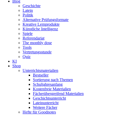
Blog
Geschichte
Latein
Politik
Alternative Prüfungsformate
Kreative Lernprodukte
Künstliche Intelligenz
Spiele
Referendariat
The monthly dose
Tools
Vertretungsstunde
Quiz
KI
Shop
Unterrichtsmaterialien
Bestseller
Sortierung nach Themen
Schuljahresanfang
Kostenfreie Materialien
Fächerübergreifend Materialien
Geschichtsunterricht
Lateinunterricht
Weitere Fächer
Hefte für Goodnotes