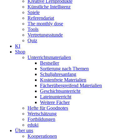
Kreative Lernprodukte
Künstliche Intelligenz
Spiele
Referendariat
The monthly dose
Tools
Vertretungsstunde
Quiz
KI
Shop
Unterrichtsmaterialien
Bestseller
Sortierung nach Themen
Schuljahresanfang
Kostenfreie Materialien
Fächerübergreifend Materialien
Geschichtsunterricht
Lateinunterricht
Weitere Fächer
Hefte für Goodnotes
Wertschätzung
Fortbildungen
eduki
Über uns
Kooperationen