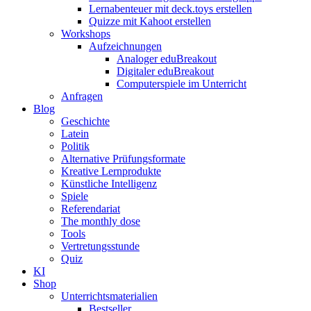
Lernabenteuer mit deck.toys erstellen
Quizze mit Kahoot erstellen
Workshops
Aufzeichnungen
Analoger eduBreakout
Digitaler eduBreakout
Computerspiele im Unterricht
Anfragen
Blog
Geschichte
Latein
Politik
Alternative Prüfungsformate
Kreative Lernprodukte
Künstliche Intelligenz
Spiele
Referendariat
The monthly dose
Tools
Vertretungsstunde
Quiz
KI
Shop
Unterrichtsmaterialien
Bestseller