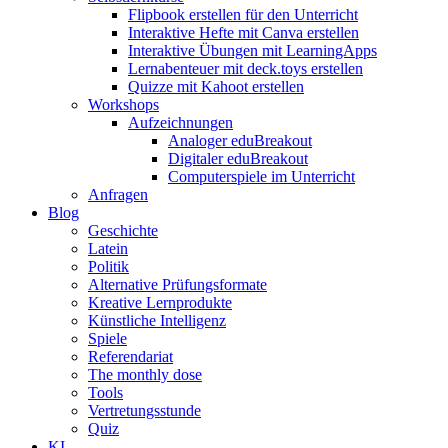
Flipbook erstellen für den Unterricht
Interaktive Hefte mit Canva erstellen
Interaktive Übungen mit LearningApps
Lernabenteuer mit deck.toys erstellen
Quizze mit Kahoot erstellen
Workshops
Aufzeichnungen
Analoger eduBreakout
Digitaler eduBreakout
Computerspiele im Unterricht
Anfragen
Blog
Geschichte
Latein
Politik
Alternative Prüfungsformate
Kreative Lernprodukte
Künstliche Intelligenz
Spiele
Referendariat
The monthly dose
Tools
Vertretungsstunde
Quiz
KI