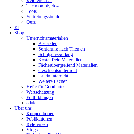
Referendariat
The monthly dose
Tools
Vertretungsstunde
Quiz
KI
Shop
Unterrichtsmaterialien
Bestseller
Sortierung nach Themen
Schuljahresanfang
Kostenfreie Materialien
Fächerübergreifend Materialien
Geschichtsunterricht
Lateinunterricht
Weitere Fächer
Hefte für Goodnotes
Wertschätzung
Fortbildungen
eduki
Über uns
Kooperationen
Publikationen
Referenzen
Vlogs