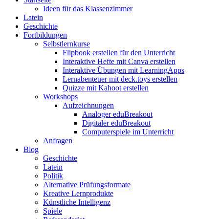
Ideen für das Klassenzimmer
Latein
Geschichte
Fortbildungen
Selbstlernkurse
Flipbook erstellen für den Unterricht
Interaktive Hefte mit Canva erstellen
Interaktive Übungen mit LearningApps
Lernabenteuer mit deck.toys erstellen
Quizze mit Kahoot erstellen
Workshops
Aufzeichnungen
Analoger eduBreakout
Digitaler eduBreakout
Computerspiele im Unterricht
Anfragen
Blog
Geschichte
Latein
Politik
Alternative Prüfungsformate
Kreative Lernprodukte
Künstliche Intelligenz
Spiele