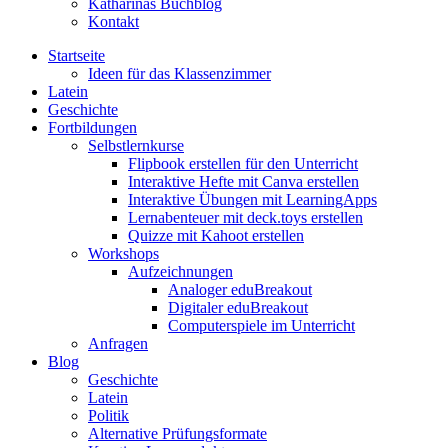
Katharinas Buchblog
Kontakt
Startseite
Ideen für das Klassenzimmer
Latein
Geschichte
Fortbildungen
Selbstlernkurse
Flipbook erstellen für den Unterricht
Interaktive Hefte mit Canva erstellen
Interaktive Übungen mit LearningApps
Lernabenteuer mit deck.toys erstellen
Quizze mit Kahoot erstellen
Workshops
Aufzeichnungen
Analoger eduBreakout
Digitaler eduBreakout
Computerspiele im Unterricht
Anfragen
Blog
Geschichte
Latein
Politik
Alternative Prüfungsformate