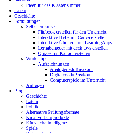
Ideen für das Klassenzimmer
Latein
Geschichte
Fortbildungen
Selbstlernkurse
Flipbook erstellen für den Unterricht
Interaktive Hefte mit Canva erstellen
Interaktive Übungen mit LearningApps
Lernabenteuer mit deck.toys erstellen
Quizze mit Kahoot erstellen
Workshops
Aufzeichnungen
Analoger eduBreakout
Digitaler eduBreakout
Computerspiele im Unterricht
Anfragen
Blog
Geschichte
Latein
Politik
Alternative Prüfungsformate
Kreative Lernprodukte
Künstliche Intelligenz
Spiele