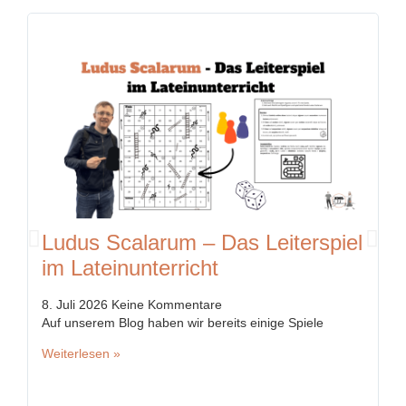
Ludus Scalarum – Das Leiterspiel
K
im Lateinunterricht
K
n
8. Juli 2026
Keine Kommentare
Auf unserem Blog haben wir bereits einige Spiele
5.
In
Weiterlesen »
We