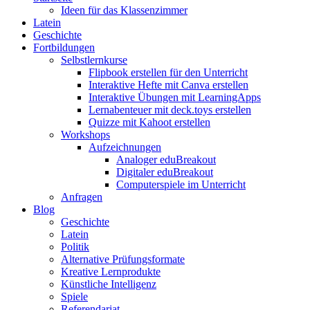
Ideen für das Klassenzimmer
Latein
Geschichte
Fortbildungen
Selbstlernkurse
Flipbook erstellen für den Unterricht
Interaktive Hefte mit Canva erstellen
Interaktive Übungen mit LearningApps
Lernabenteuer mit deck.toys erstellen
Quizze mit Kahoot erstellen
Workshops
Aufzeichnungen
Analoger eduBreakout
Digitaler eduBreakout
Computerspiele im Unterricht
Anfragen
Blog
Geschichte
Latein
Politik
Alternative Prüfungsformate
Kreative Lernprodukte
Künstliche Intelligenz
Spiele
Referendariat