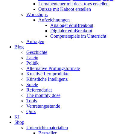
Lernabenteuer mit deck.toys erstellen
Quizze mit Kahoot erstellen
Workshops
Aufzeichnungen
Analoger eduBreakout
Digitaler eduBreakout
Computerspiele im Unterricht
Anfragen
Blog
Geschichte
Latein
Politik
Alternative Prüfungsformate
Kreative Lernprodukte
Künstliche Intelligenz
Spiele
Referendariat
The monthly dose
Tools
Vertretungsstunde
Quiz
KI
Shop
Unterrichtsmaterialien
Bestseller