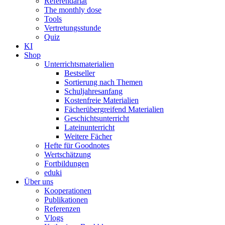
Referendariat
The monthly dose
Tools
Vertretungsstunde
Quiz
KI
Shop
Unterrichtsmaterialien
Bestseller
Sortierung nach Themen
Schuljahresanfang
Kostenfreie Materialien
Fächerübergreifend Materialien
Geschichtsunterricht
Lateinunterricht
Weitere Fächer
Hefte für Goodnotes
Wertschätzung
Fortbildungen
eduki
Über uns
Kooperationen
Publikationen
Referenzen
Vlogs