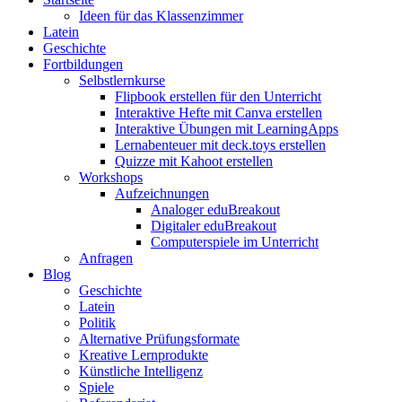
Ideen für das Klassenzimmer
Latein
Geschichte
Fortbildungen
Selbstlernkurse
Flipbook erstellen für den Unterricht
Interaktive Hefte mit Canva erstellen
Interaktive Übungen mit LearningApps
Lernabenteuer mit deck.toys erstellen
Quizze mit Kahoot erstellen
Workshops
Aufzeichnungen
Analoger eduBreakout
Digitaler eduBreakout
Computerspiele im Unterricht
Anfragen
Blog
Geschichte
Latein
Politik
Alternative Prüfungsformate
Kreative Lernprodukte
Künstliche Intelligenz
Spiele