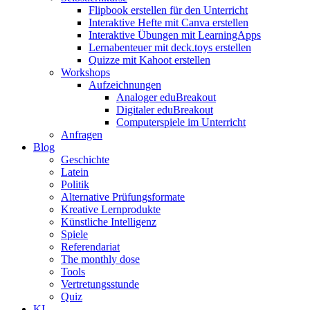
Flipbook erstellen für den Unterricht
Interaktive Hefte mit Canva erstellen
Interaktive Übungen mit LearningApps
Lernabenteuer mit deck.toys erstellen
Quizze mit Kahoot erstellen
Workshops
Aufzeichnungen
Analoger eduBreakout
Digitaler eduBreakout
Computerspiele im Unterricht
Anfragen
Blog
Geschichte
Latein
Politik
Alternative Prüfungsformate
Kreative Lernprodukte
Künstliche Intelligenz
Spiele
Referendariat
The monthly dose
Tools
Vertretungsstunde
Quiz
KI