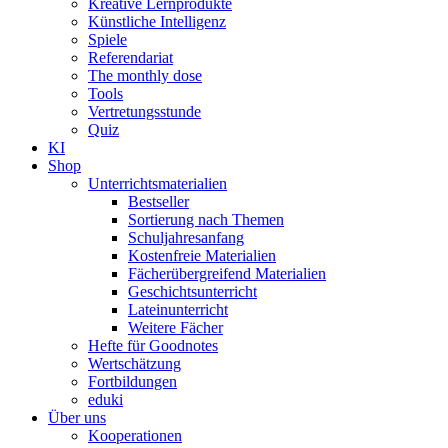
Kreative Lernprodukte
Künstliche Intelligenz
Spiele
Referendariat
The monthly dose
Tools
Vertretungsstunde
Quiz
KI
Shop
Unterrichtsmaterialien
Bestseller
Sortierung nach Themen
Schuljahresanfang
Kostenfreie Materialien
Fächerübergreifend Materialien
Geschichtsunterricht
Lateinunterricht
Weitere Fächer
Hefte für Goodnotes
Wertschätzung
Fortbildungen
eduki
Über uns
Kooperationen