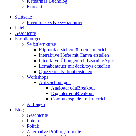
Katharinas Buchblog
Kontakt
Startseite
Ideen für das Klassenzimmer
Latein
Geschichte
Fortbildungen
Selbstlernkurse
Flipbook erstellen für den Unterricht
Interaktive Hefte mit Canva erstellen
Interaktive Übungen mit LearningApps
Lernabenteuer mit deck.toys erstellen
Quizze mit Kahoot erstellen
Workshops
Aufzeichnungen
Analoger eduBreakout
Digitaler eduBreakout
Computerspiele im Unterricht
Anfragen
Blog
Geschichte
Latein
Politik
Alternative Prüfungsformate