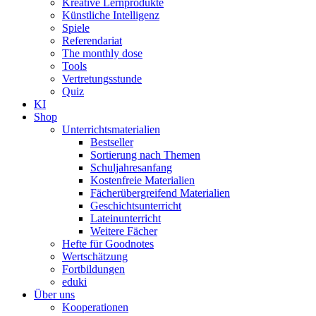
Kreative Lernprodukte
Künstliche Intelligenz
Spiele
Referendariat
The monthly dose
Tools
Vertretungsstunde
Quiz
KI
Shop
Unterrichtsmaterialien
Bestseller
Sortierung nach Themen
Schuljahresanfang
Kostenfreie Materialien
Fächerübergreifend Materialien
Geschichtsunterricht
Lateinunterricht
Weitere Fächer
Hefte für Goodnotes
Wertschätzung
Fortbildungen
eduki
Über uns
Kooperationen