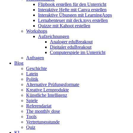
Flipbook erstellen für den Unterricht
Interaktive Hefte mit Canva erstellen
Interaktive Übungen mit LearningApps
Lernabenteuer mit deck.toys erstellen
Quizze mit Kahoot erstellen
Workshops
Aufzeichnungen
Analoger eduBreakout
Digitaler eduBreakout
Computerspiele im Unterricht
Anfragen
Blog
Geschichte
Latein
Politik
Alternative Prüfungsformate
Kreative Lernprodukte
Künstliche Intelligenz
Spiele
Referendariat
The monthly dose
Tools
Vertretungsstunde
Quiz
KI