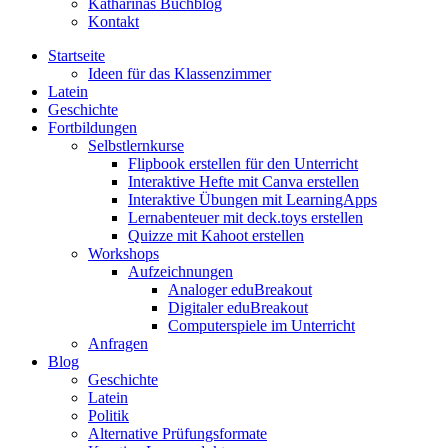
Katharinas Buchblog
Kontakt
Startseite
Ideen für das Klassenzimmer
Latein
Geschichte
Fortbildungen
Selbstlernkurse
Flipbook erstellen für den Unterricht
Interaktive Hefte mit Canva erstellen
Interaktive Übungen mit LearningApps
Lernabenteuer mit deck.toys erstellen
Quizze mit Kahoot erstellen
Workshops
Aufzeichnungen
Analoger eduBreakout
Digitaler eduBreakout
Computerspiele im Unterricht
Anfragen
Blog
Geschichte
Latein
Politik
Alternative Prüfungsformate