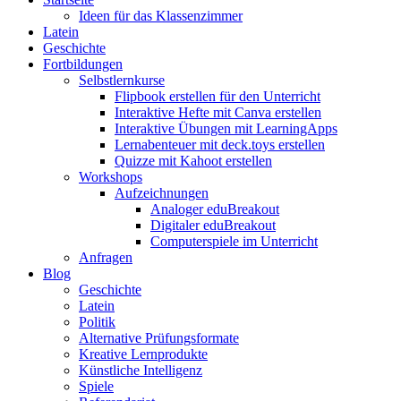
Ideen für das Klassenzimmer
Latein
Geschichte
Fortbildungen
Selbstlernkurse
Flipbook erstellen für den Unterricht
Interaktive Hefte mit Canva erstellen
Interaktive Übungen mit LearningApps
Lernabenteuer mit deck.toys erstellen
Quizze mit Kahoot erstellen
Workshops
Aufzeichnungen
Analoger eduBreakout
Digitaler eduBreakout
Computerspiele im Unterricht
Anfragen
Blog
Geschichte
Latein
Politik
Alternative Prüfungsformate
Kreative Lernprodukte
Künstliche Intelligenz
Spiele