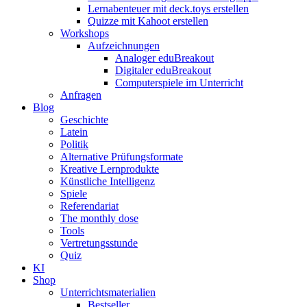
Lernabenteuer mit deck.toys erstellen
Quizze mit Kahoot erstellen
Workshops
Aufzeichnungen
Analoger eduBreakout
Digitaler eduBreakout
Computerspiele im Unterricht
Anfragen
Blog
Geschichte
Latein
Politik
Alternative Prüfungsformate
Kreative Lernprodukte
Künstliche Intelligenz
Spiele
Referendariat
The monthly dose
Tools
Vertretungsstunde
Quiz
KI
Shop
Unterrichtsmaterialien
Bestseller