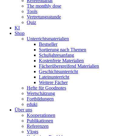
Referendariat
The monthly dose
Tools
Vertretungsstunde
Quiz
KI
Shop
Unterrichtsmaterialien
Bestseller
Sortierung nach Themen
Schuljahresanfang
Kostenfreie Materialien
Fächerübergreifend Materialien
Geschichtsunterricht
Lateinunterricht
Weitere Fächer
Hefte für Goodnotes
Wertschätzung
Fortbildungen
eduki
Über uns
Kooperationen
Publikationen
Referenzen
Vlogs