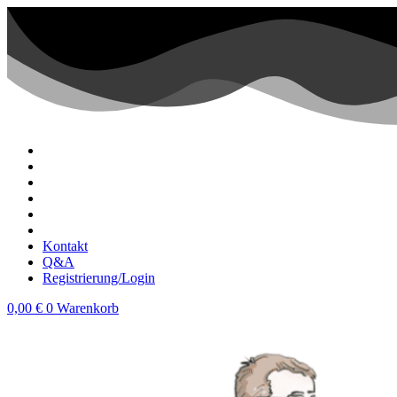
Zum
Inhalt
wechseln
Kontakt
Q&A
Registrierung/Login
0,00
€
0
Warenkorb