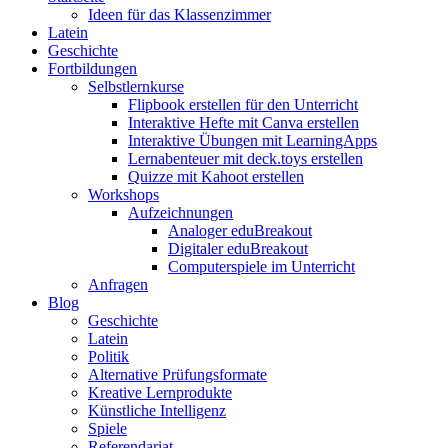
Ideen für das Klassenzimmer
Latein
Geschichte
Fortbildungen
Selbstlernkurse
Flipbook erstellen für den Unterricht
Interaktive Hefte mit Canva erstellen
Interaktive Übungen mit LearningApps
Lernabenteuer mit deck.toys erstellen
Quizze mit Kahoot erstellen
Workshops
Aufzeichnungen
Analoger eduBreakout
Digitaler eduBreakout
Computerspiele im Unterricht
Anfragen
Blog
Geschichte
Latein
Politik
Alternative Prüfungsformate
Kreative Lernprodukte
Künstliche Intelligenz
Spiele
Referendariat