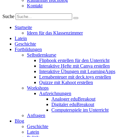
Katharinas Buchblog
Kontakt
Suche
Startseite
Ideen für das Klassenzimmer
Latein
Geschichte
Fortbildungen
Selbstlernkurse
Flipbook erstellen für den Unterricht
Interaktive Hefte mit Canva erstellen
Interaktive Übungen mit LearningApps
Lernabenteuer mit deck.toys erstellen
Quizze mit Kahoot erstellen
Workshops
Aufzeichnungen
Analoger eduBreakout
Digitaler eduBreakout
Computerspiele im Unterricht
Anfragen
Blog
Geschichte
Latein