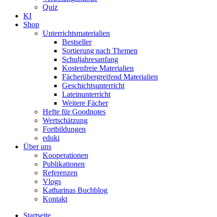
Quiz
KI
Shop
Unterrichtsmaterialien
Bestseller
Sortierung nach Themen
Schuljahresanfang
Kostenfreie Materialien
Fächerübergreifend Materialien
Geschichtsunterricht
Lateinunterricht
Weitere Fächer
Hefte für Goodnotes
Wertschätzung
Fortbildungen
eduki
Über uns
Kooperationen
Publikationen
Referenzen
Vlogs
Katharinas Buchblog
Kontakt
Startseite