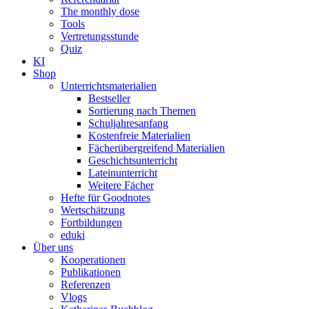
The monthly dose
Tools
Vertretungsstunde
Quiz
KI
Shop
Unterrichtsmaterialien
Bestseller
Sortierung nach Themen
Schuljahresanfang
Kostenfreie Materialien
Fächerübergreifend Materialien
Geschichtsunterricht
Lateinunterricht
Weitere Fächer
Hefte für Goodnotes
Wertschätzung
Fortbildungen
eduki
Über uns
Kooperationen
Publikationen
Referenzen
Vlogs