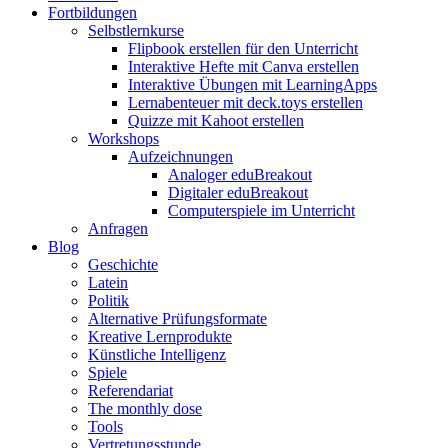
Fortbildungen
Selbstlernkurse
Flipbook erstellen für den Unterricht
Interaktive Hefte mit Canva erstellen
Interaktive Übungen mit LearningApps
Lernabenteuer mit deck.toys erstellen
Quizze mit Kahoot erstellen
Workshops
Aufzeichnungen
Analoger eduBreakout
Digitaler eduBreakout
Computerspiele im Unterricht
Anfragen
Blog
Geschichte
Latein
Politik
Alternative Prüfungsformate
Kreative Lernprodukte
Künstliche Intelligenz
Spiele
Referendariat
The monthly dose
Tools
Vertretungsstunde