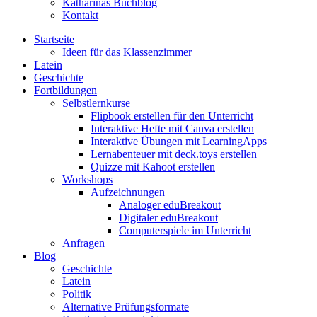
Katharinas Buchblog
Kontakt
Startseite
Ideen für das Klassenzimmer
Latein
Geschichte
Fortbildungen
Selbstlernkurse
Flipbook erstellen für den Unterricht
Interaktive Hefte mit Canva erstellen
Interaktive Übungen mit LearningApps
Lernabenteuer mit deck.toys erstellen
Quizze mit Kahoot erstellen
Workshops
Aufzeichnungen
Analoger eduBreakout
Digitaler eduBreakout
Computerspiele im Unterricht
Anfragen
Blog
Geschichte
Latein
Politik
Alternative Prüfungsformate