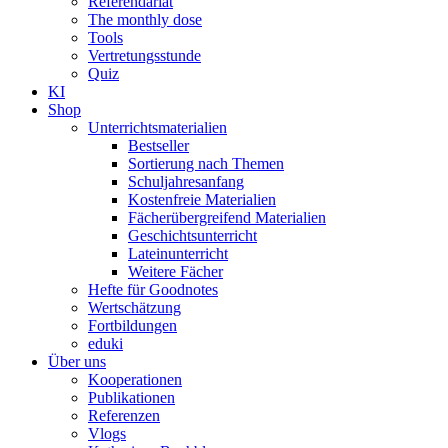
Referendariat
The monthly dose
Tools
Vertretungsstunde
Quiz
KI
Shop
Unterrichtsmaterialien
Bestseller
Sortierung nach Themen
Schuljahresanfang
Kostenfreie Materialien
Fächerübergreifend Materialien
Geschichtsunterricht
Lateinunterricht
Weitere Fächer
Hefte für Goodnotes
Wertschätzung
Fortbildungen
eduki
Über uns
Kooperationen
Publikationen
Referenzen
Vlogs