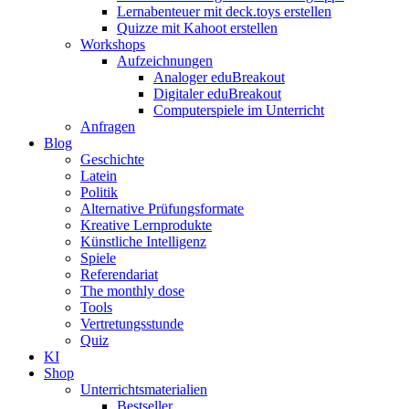
Lernabenteuer mit deck.toys erstellen
Quizze mit Kahoot erstellen
Workshops
Aufzeichnungen
Analoger eduBreakout
Digitaler eduBreakout
Computerspiele im Unterricht
Anfragen
Blog
Geschichte
Latein
Politik
Alternative Prüfungsformate
Kreative Lernprodukte
Künstliche Intelligenz
Spiele
Referendariat
The monthly dose
Tools
Vertretungsstunde
Quiz
KI
Shop
Unterrichtsmaterialien
Bestseller