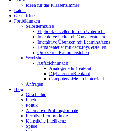
Ideen für das Klassenzimmer
Latein
Geschichte
Fortbildungen
Selbstlernkurse
Flipbook erstellen für den Unterricht
Interaktive Hefte mit Canva erstellen
Interaktive Übungen mit LearningApps
Lernabenteuer mit deck.toys erstellen
Quizze mit Kahoot erstellen
Workshops
Aufzeichnungen
Analoger eduBreakout
Digitaler eduBreakout
Computerspiele im Unterricht
Anfragen
Blog
Geschichte
Latein
Politik
Alternative Prüfungsformate
Kreative Lernprodukte
Künstliche Intelligenz
Spiele