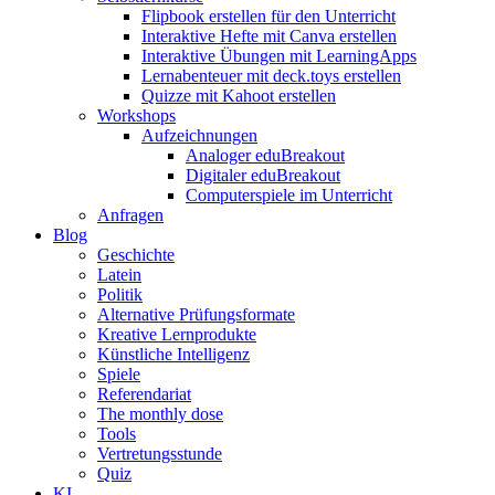
Flipbook erstellen für den Unterricht
Interaktive Hefte mit Canva erstellen
Interaktive Übungen mit LearningApps
Lernabenteuer mit deck.toys erstellen
Quizze mit Kahoot erstellen
Workshops
Aufzeichnungen
Analoger eduBreakout
Digitaler eduBreakout
Computerspiele im Unterricht
Anfragen
Blog
Geschichte
Latein
Politik
Alternative Prüfungsformate
Kreative Lernprodukte
Künstliche Intelligenz
Spiele
Referendariat
The monthly dose
Tools
Vertretungsstunde
Quiz
KI