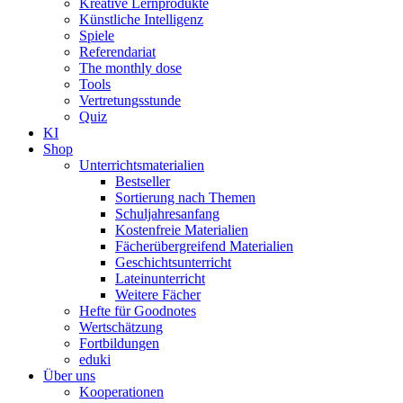
Kreative Lernprodukte
Künstliche Intelligenz
Spiele
Referendariat
The monthly dose
Tools
Vertretungsstunde
Quiz
KI
Shop
Unterrichtsmaterialien
Bestseller
Sortierung nach Themen
Schuljahresanfang
Kostenfreie Materialien
Fächerübergreifend Materialien
Geschichtsunterricht
Lateinunterricht
Weitere Fächer
Hefte für Goodnotes
Wertschätzung
Fortbildungen
eduki
Über uns
Kooperationen