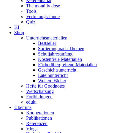
Referendariat
The monthly dose
Tools
Vertretungsstunde
Quiz
KI
Shop
Unterrichtsmaterialien
Bestseller
Sortierung nach Themen
Schuljahresanfang
Kostenfreie Materialien
Fächerübergreifend Materialien
Geschichtsunterricht
Lateinunterricht
Weitere Fächer
Hefte für Goodnotes
Wertschätzung
Fortbildungen
eduki
Über uns
Kooperationen
Publikationen
Referenzen
Vlogs