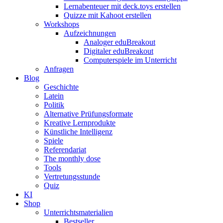
Lernabenteuer mit deck.toys erstellen
Quizze mit Kahoot erstellen
Workshops
Aufzeichnungen
Analoger eduBreakout
Digitaler eduBreakout
Computerspiele im Unterricht
Anfragen
Blog
Geschichte
Latein
Politik
Alternative Prüfungsformate
Kreative Lernprodukte
Künstliche Intelligenz
Spiele
Referendariat
The monthly dose
Tools
Vertretungsstunde
Quiz
KI
Shop
Unterrichtsmaterialien
Bestseller