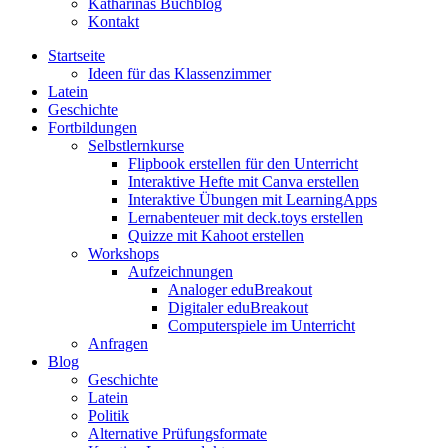
Katharinas Buchblog
Kontakt
Startseite
Ideen für das Klassenzimmer
Latein
Geschichte
Fortbildungen
Selbstlernkurse
Flipbook erstellen für den Unterricht
Interaktive Hefte mit Canva erstellen
Interaktive Übungen mit LearningApps
Lernabenteuer mit deck.toys erstellen
Quizze mit Kahoot erstellen
Workshops
Aufzeichnungen
Analoger eduBreakout
Digitaler eduBreakout
Computerspiele im Unterricht
Anfragen
Blog
Geschichte
Latein
Politik
Alternative Prüfungsformate