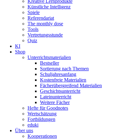
Kreative Lernprodukte
Künstliche Intelligenz
Spiele
Referendariat
The monthly dose
Tools
Vertretungsstunde
Quiz
KI
Shop
Unterrichtsmaterialien
Bestseller
Sortierung nach Themen
Schuljahresanfang
Kostenfreie Materialien
Fächerübergreifend Materialien
Geschichtsunterricht
Lateinunterricht
Weitere Fächer
Hefte für Goodnotes
Wertschätzung
Fortbildungen
eduki
Über uns
Kooperationen