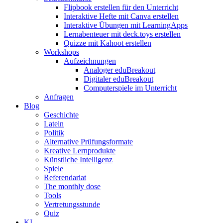
Flipbook erstellen für den Unterricht
Interaktive Hefte mit Canva erstellen
Interaktive Übungen mit LearningApps
Lernabenteuer mit deck.toys erstellen
Quizze mit Kahoot erstellen
Workshops
Aufzeichnungen
Analoger eduBreakout
Digitaler eduBreakout
Computerspiele im Unterricht
Anfragen
Blog
Geschichte
Latein
Politik
Alternative Prüfungsformate
Kreative Lernprodukte
Künstliche Intelligenz
Spiele
Referendariat
The monthly dose
Tools
Vertretungsstunde
Quiz
KI