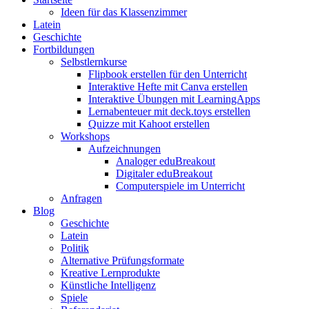
Ideen für das Klassenzimmer
Latein
Geschichte
Fortbildungen
Selbstlernkurse
Flipbook erstellen für den Unterricht
Interaktive Hefte mit Canva erstellen
Interaktive Übungen mit LearningApps
Lernabenteuer mit deck.toys erstellen
Quizze mit Kahoot erstellen
Workshops
Aufzeichnungen
Analoger eduBreakout
Digitaler eduBreakout
Computerspiele im Unterricht
Anfragen
Blog
Geschichte
Latein
Politik
Alternative Prüfungsformate
Kreative Lernprodukte
Künstliche Intelligenz
Spiele