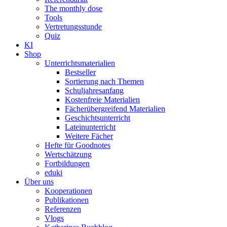
The monthly dose
Tools
Vertretungsstunde
Quiz
KI
Shop
Unterrichtsmaterialien
Bestseller
Sortierung nach Themen
Schuljahresanfang
Kostenfreie Materialien
Fächerübergreifend Materialien
Geschichtsunterricht
Lateinunterricht
Weitere Fächer
Hefte für Goodnotes
Wertschätzung
Fortbildungen
eduki
Über uns
Kooperationen
Publikationen
Referenzen
Vlogs