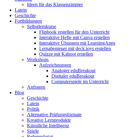
Ideen für das Klassenzimmer
Latein
Geschichte
Fortbildungen
Selbstlernkurse
Flipbook erstellen für den Unterricht
Interaktive Hefte mit Canva erstellen
Interaktive Übungen mit LearningApps
Lernabenteuer mit deck.toys erstellen
Quizze mit Kahoot erstellen
Workshops
Aufzeichnungen
Analoger eduBreakout
Digitaler eduBreakout
Computerspiele im Unterricht
Anfragen
Blog
Geschichte
Latein
Politik
Alternative Prüfungsformate
Kreative Lernprodukte
Künstliche Intelligenz
Spiele
Referendariat