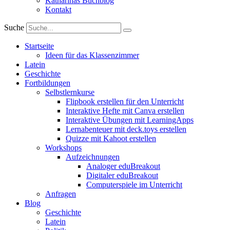
Katharinas Buchblog
Kontakt
Suche
Startseite
Ideen für das Klassenzimmer
Latein
Geschichte
Fortbildungen
Selbstlernkurse
Flipbook erstellen für den Unterricht
Interaktive Hefte mit Canva erstellen
Interaktive Übungen mit LearningApps
Lernabenteuer mit deck.toys erstellen
Quizze mit Kahoot erstellen
Workshops
Aufzeichnungen
Analoger eduBreakout
Digitaler eduBreakout
Computerspiele im Unterricht
Anfragen
Blog
Geschichte
Latein