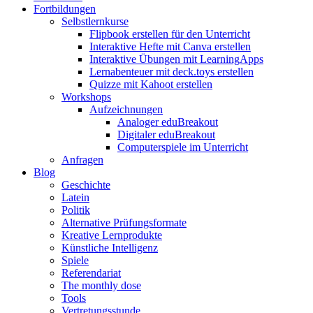
Fortbildungen
Selbstlernkurse
Flipbook erstellen für den Unterricht
Interaktive Hefte mit Canva erstellen
Interaktive Übungen mit LearningApps
Lernabenteuer mit deck.toys erstellen
Quizze mit Kahoot erstellen
Workshops
Aufzeichnungen
Analoger eduBreakout
Digitaler eduBreakout
Computerspiele im Unterricht
Anfragen
Blog
Geschichte
Latein
Politik
Alternative Prüfungsformate
Kreative Lernprodukte
Künstliche Intelligenz
Spiele
Referendariat
The monthly dose
Tools
Vertretungsstunde