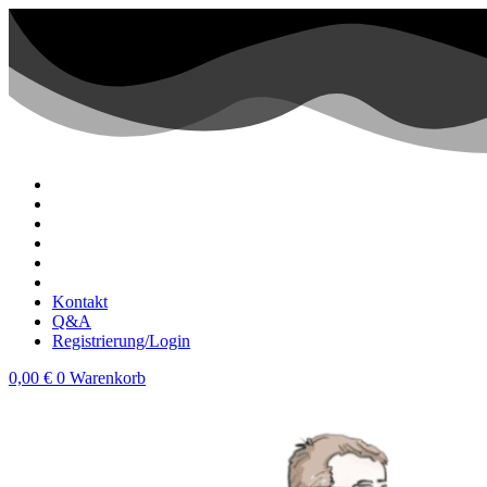
Zum
Inhalt
wechseln
Kontakt
Q&A
Registrierung/Login
0,00
€
0
Warenkorb