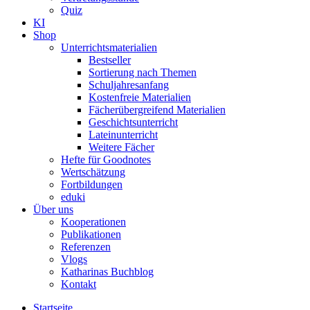
Quiz
KI
Shop
Unterrichtsmaterialien
Bestseller
Sortierung nach Themen
Schuljahresanfang
Kostenfreie Materialien
Fächerübergreifend Materialien
Geschichtsunterricht
Lateinunterricht
Weitere Fächer
Hefte für Goodnotes
Wertschätzung
Fortbildungen
eduki
Über uns
Kooperationen
Publikationen
Referenzen
Vlogs
Katharinas Buchblog
Kontakt
Startseite