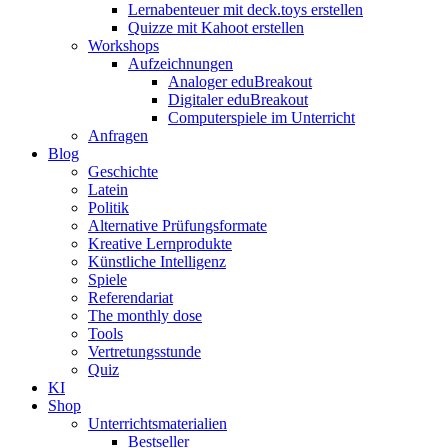
Lernabenteuer mit deck.toys erstellen
Quizze mit Kahoot erstellen
Workshops
Aufzeichnungen
Analoger eduBreakout
Digitaler eduBreakout
Computerspiele im Unterricht
Anfragen
Blog
Geschichte
Latein
Politik
Alternative Prüfungsformate
Kreative Lernprodukte
Künstliche Intelligenz
Spiele
Referendariat
The monthly dose
Tools
Vertretungsstunde
Quiz
KI
Shop
Unterrichtsmaterialien
Bestseller