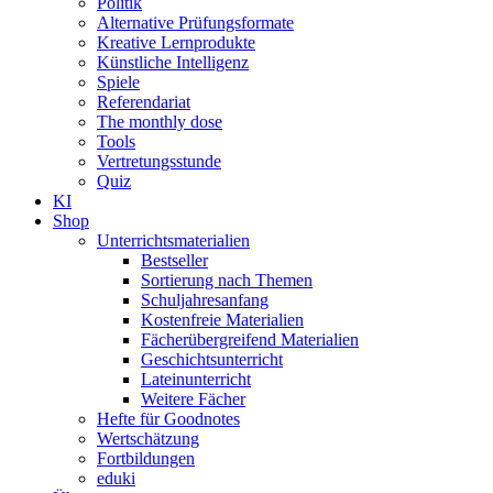
Politik
Alternative Prüfungsformate
Kreative Lernprodukte
Künstliche Intelligenz
Spiele
Referendariat
The monthly dose
Tools
Vertretungsstunde
Quiz
KI
Shop
Unterrichtsmaterialien
Bestseller
Sortierung nach Themen
Schuljahresanfang
Kostenfreie Materialien
Fächerübergreifend Materialien
Geschichtsunterricht
Lateinunterricht
Weitere Fächer
Hefte für Goodnotes
Wertschätzung
Fortbildungen
eduki