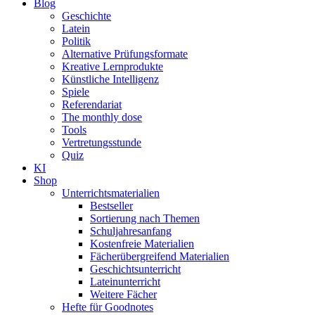
Blog
Geschichte
Latein
Politik
Alternative Prüfungsformate
Kreative Lernprodukte
Künstliche Intelligenz
Spiele
Referendariat
The monthly dose
Tools
Vertretungsstunde
Quiz
KI
Shop
Unterrichtsmaterialien
Bestseller
Sortierung nach Themen
Schuljahresanfang
Kostenfreie Materialien
Fächerübergreifend Materialien
Geschichtsunterricht
Lateinunterricht
Weitere Fächer
Hefte für Goodnotes