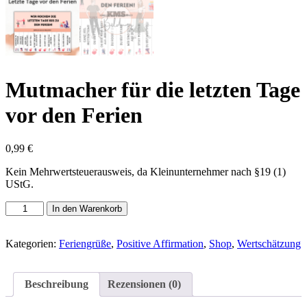
Mutmacher für die letzten Tage
vor den Ferien
0,99
€
Kein Mehrwertsteuerausweis, da Kleinunternehmer nach §19 (1)
UStG.
Mutmacher
In den Warenkorb
für
die
letzten
Kategorien:
Feriengrüße
,
Positive Affirmation
,
Shop
,
Wertschätzung
Tage
vor
den
Beschreibung
Rezensionen (0)
Ferien
Menge