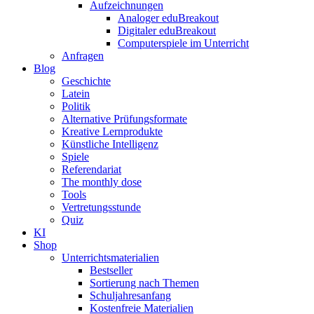
Aufzeichnungen
Analoger eduBreakout
Digitaler eduBreakout
Computerspiele im Unterricht
Anfragen
Blog
Geschichte
Latein
Politik
Alternative Prüfungsformate
Kreative Lernprodukte
Künstliche Intelligenz
Spiele
Referendariat
The monthly dose
Tools
Vertretungsstunde
Quiz
KI
Shop
Unterrichtsmaterialien
Bestseller
Sortierung nach Themen
Schuljahresanfang
Kostenfreie Materialien