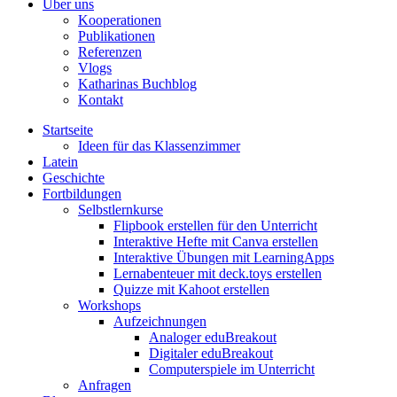
Über uns
Kooperationen
Publikationen
Referenzen
Vlogs
Katharinas Buchblog
Kontakt
Startseite
Ideen für das Klassenzimmer
Latein
Geschichte
Fortbildungen
Selbstlernkurse
Flipbook erstellen für den Unterricht
Interaktive Hefte mit Canva erstellen
Interaktive Übungen mit LearningApps
Lernabenteuer mit deck.toys erstellen
Quizze mit Kahoot erstellen
Workshops
Aufzeichnungen
Analoger eduBreakout
Digitaler eduBreakout
Computerspiele im Unterricht
Anfragen