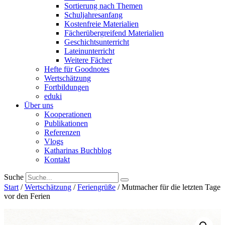
Sortierung nach Themen
Schuljahresanfang
Kostenfreie Materialien
Fächerübergreifend Materialien
Geschichtsunterricht
Lateinunterricht
Weitere Fächer
Hefte für Goodnotes
Wertschätzung
Fortbildungen
eduki
Über uns
Kooperationen
Publikationen
Referenzen
Vlogs
Katharinas Buchblog
Kontakt
Suche
Start
/
Wertschätzung
/
Feriengrüße
/ Mutmacher für die letzten Tage
vor den Ferien