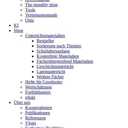
The monthly dose
Tools
Vertretungsstunde
Quiz
KI
Shop
Unterrichtsmaterialien
Bestseller
Sortierung nach Themen
Schuljahresanfang
Kostenfreie Materialien
Fächerübergreifend Materialien
Geschichtsunterricht
Lateinunterricht
Weitere Fächer
Hefte für Goodnotes
Wertschätzung
Fortbildungen
eduki
Über uns
Kooperationen
Publikationen
Referenzen
Vlogs