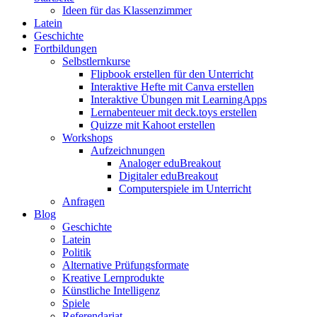
Ideen für das Klassenzimmer
Latein
Geschichte
Fortbildungen
Selbstlernkurse
Flipbook erstellen für den Unterricht
Interaktive Hefte mit Canva erstellen
Interaktive Übungen mit LearningApps
Lernabenteuer mit deck.toys erstellen
Quizze mit Kahoot erstellen
Workshops
Aufzeichnungen
Analoger eduBreakout
Digitaler eduBreakout
Computerspiele im Unterricht
Anfragen
Blog
Geschichte
Latein
Politik
Alternative Prüfungsformate
Kreative Lernprodukte
Künstliche Intelligenz
Spiele
Referendariat