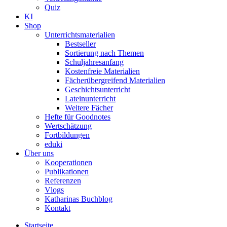
Quiz
KI
Shop
Unterrichtsmaterialien
Bestseller
Sortierung nach Themen
Schuljahresanfang
Kostenfreie Materialien
Fächerübergreifend Materialien
Geschichtsunterricht
Lateinunterricht
Weitere Fächer
Hefte für Goodnotes
Wertschätzung
Fortbildungen
eduki
Über uns
Kooperationen
Publikationen
Referenzen
Vlogs
Katharinas Buchblog
Kontakt
Startseite