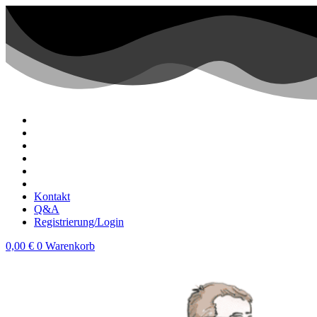
Zum
Inhalt
wechseln
Kontakt
Q&A
Registrierung/Login
0,00
€
0
Warenkorb