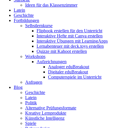
Ideen für das Klassenzimmer
Latein
Geschichte
Fortbildungen
Selbstlernkurse
Flipbook erstellen für den Unterricht
Interaktive Hefte mit Canva erstellen
Interaktive Übungen mit LearningApps
Lernabenteuer mit deck.toys erstellen
Quizze mit Kahoot erstellen
Workshops
Aufzeichnungen
Analoger eduBreakout
Digitaler eduBreakout
Computerspiele im Unterricht
Anfragen
Blog
Geschichte
Latein
Politik
Alternative Prüfungsformate
Kreative Lernprodukte
Künstliche Intelligenz
Spiele