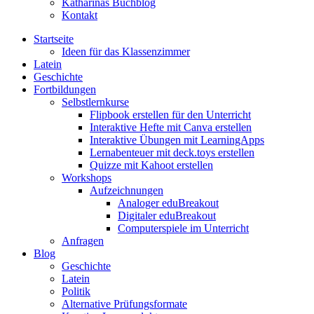
Katharinas Buchblog
Kontakt
Startseite
Ideen für das Klassenzimmer
Latein
Geschichte
Fortbildungen
Selbstlernkurse
Flipbook erstellen für den Unterricht
Interaktive Hefte mit Canva erstellen
Interaktive Übungen mit LearningApps
Lernabenteuer mit deck.toys erstellen
Quizze mit Kahoot erstellen
Workshops
Aufzeichnungen
Analoger eduBreakout
Digitaler eduBreakout
Computerspiele im Unterricht
Anfragen
Blog
Geschichte
Latein
Politik
Alternative Prüfungsformate