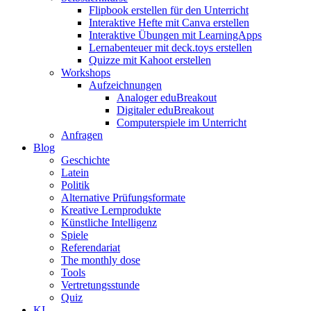
Flipbook erstellen für den Unterricht
Interaktive Hefte mit Canva erstellen
Interaktive Übungen mit LearningApps
Lernabenteuer mit deck.toys erstellen
Quizze mit Kahoot erstellen
Workshops
Aufzeichnungen
Analoger eduBreakout
Digitaler eduBreakout
Computerspiele im Unterricht
Anfragen
Blog
Geschichte
Latein
Politik
Alternative Prüfungsformate
Kreative Lernprodukte
Künstliche Intelligenz
Spiele
Referendariat
The monthly dose
Tools
Vertretungsstunde
Quiz
KI