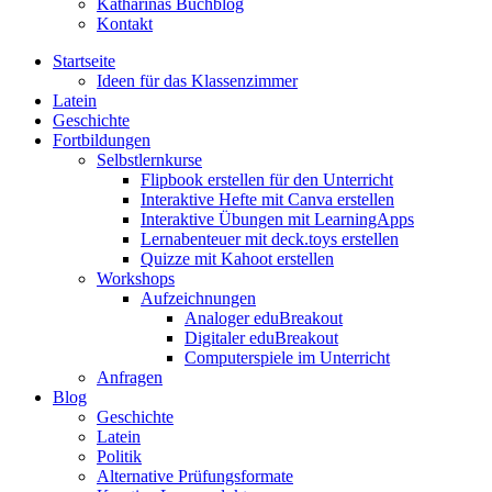
Katharinas Buchblog
Kontakt
Startseite
Ideen für das Klassenzimmer
Latein
Geschichte
Fortbildungen
Selbstlernkurse
Flipbook erstellen für den Unterricht
Interaktive Hefte mit Canva erstellen
Interaktive Übungen mit LearningApps
Lernabenteuer mit deck.toys erstellen
Quizze mit Kahoot erstellen
Workshops
Aufzeichnungen
Analoger eduBreakout
Digitaler eduBreakout
Computerspiele im Unterricht
Anfragen
Blog
Geschichte
Latein
Politik
Alternative Prüfungsformate