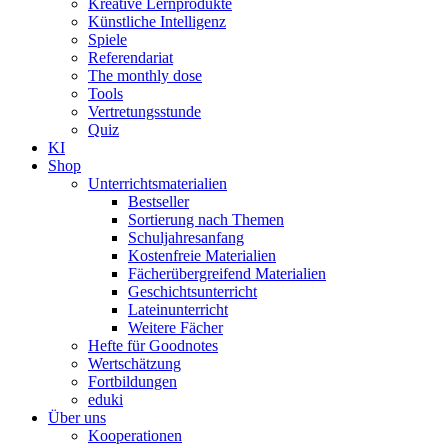
Kreative Lernprodukte
Künstliche Intelligenz
Spiele
Referendariat
The monthly dose
Tools
Vertretungsstunde
Quiz
KI
Shop
Unterrichtsmaterialien
Bestseller
Sortierung nach Themen
Schuljahresanfang
Kostenfreie Materialien
Fächerübergreifend Materialien
Geschichtsunterricht
Lateinunterricht
Weitere Fächer
Hefte für Goodnotes
Wertschätzung
Fortbildungen
eduki
Über uns
Kooperationen