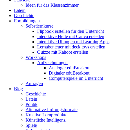
Ideen für das Klassenzimmer
Latein
Geschichte
Fortbildungen
Selbstlernkurse
Flipbook erstellen für den Unterricht
Interaktive Hefte mit Canva erstellen
Interaktive Übungen mit LearningApps
Lernabenteuer mit deck.toys erstellen
Quizze mit Kahoot erstellen
Workshops
Aufzeichnungen
Analoger eduBreakout
Digitaler eduBreakout
Computerspiele im Unterricht
Anfragen
Blog
Geschichte
Latein
Politik
Alternative Prüfungsformate
Kreative Lernprodukte
Künstliche Intelligenz
Spiele