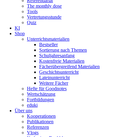
Referendariat
The monthly dose
Tools
Vertretungsstunde
Quiz
KI
Shop
Unterrichtsmaterialien
Bestseller
Sortierung nach Themen
Schuljahresanfang
Kostenfreie Materialien
Fächerübergreifend Materialien
Geschichtsunterricht
Lateinunterricht
Weitere Fächer
Hefte für Goodnotes
Wertschätzung
Fortbildungen
eduki
Über uns
Kooperationen
Publikationen
Referenzen
Vlogs