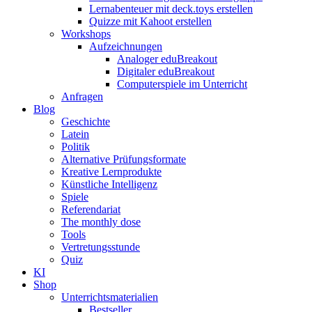
Lernabenteuer mit deck.toys erstellen
Quizze mit Kahoot erstellen
Workshops
Aufzeichnungen
Analoger eduBreakout
Digitaler eduBreakout
Computerspiele im Unterricht
Anfragen
Blog
Geschichte
Latein
Politik
Alternative Prüfungsformate
Kreative Lernprodukte
Künstliche Intelligenz
Spiele
Referendariat
The monthly dose
Tools
Vertretungsstunde
Quiz
KI
Shop
Unterrichtsmaterialien
Bestseller