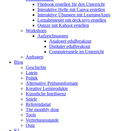
Flipbook erstellen für den Unterricht
Interaktive Hefte mit Canva erstellen
Interaktive Übungen mit LearningApps
Lernabenteuer mit deck.toys erstellen
Quizze mit Kahoot erstellen
Workshops
Aufzeichnungen
Analoger eduBreakout
Digitaler eduBreakout
Computerspiele im Unterricht
Anfragen
Blog
Geschichte
Latein
Politik
Alternative Prüfungsformate
Kreative Lernprodukte
Künstliche Intelligenz
Spiele
Referendariat
The monthly dose
Tools
Vertretungsstunde
Quiz
KI