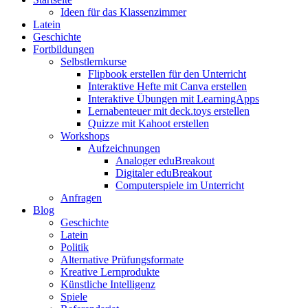
Ideen für das Klassenzimmer
Latein
Geschichte
Fortbildungen
Selbstlernkurse
Flipbook erstellen für den Unterricht
Interaktive Hefte mit Canva erstellen
Interaktive Übungen mit LearningApps
Lernabenteuer mit deck.toys erstellen
Quizze mit Kahoot erstellen
Workshops
Aufzeichnungen
Analoger eduBreakout
Digitaler eduBreakout
Computerspiele im Unterricht
Anfragen
Blog
Geschichte
Latein
Politik
Alternative Prüfungsformate
Kreative Lernprodukte
Künstliche Intelligenz
Spiele