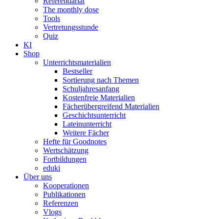
Referendariat
The monthly dose
Tools
Vertretungsstunde
Quiz
KI
Shop
Unterrichtsmaterialien
Bestseller
Sortierung nach Themen
Schuljahresanfang
Kostenfreie Materialien
Fächerübergreifend Materialien
Geschichtsunterricht
Lateinunterricht
Weitere Fächer
Hefte für Goodnotes
Wertschätzung
Fortbildungen
eduki
Über uns
Kooperationen
Publikationen
Referenzen
Vlogs