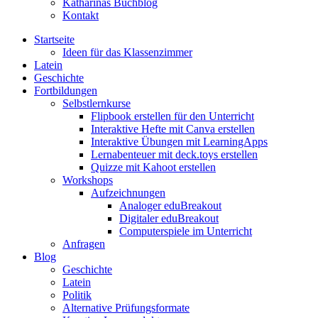
Katharinas Buchblog
Kontakt
Startseite
Ideen für das Klassenzimmer
Latein
Geschichte
Fortbildungen
Selbstlernkurse
Flipbook erstellen für den Unterricht
Interaktive Hefte mit Canva erstellen
Interaktive Übungen mit LearningApps
Lernabenteuer mit deck.toys erstellen
Quizze mit Kahoot erstellen
Workshops
Aufzeichnungen
Analoger eduBreakout
Digitaler eduBreakout
Computerspiele im Unterricht
Anfragen
Blog
Geschichte
Latein
Politik
Alternative Prüfungsformate