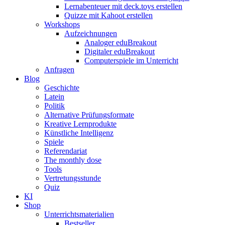
Lernabenteuer mit deck.toys erstellen
Quizze mit Kahoot erstellen
Workshops
Aufzeichnungen
Analoger eduBreakout
Digitaler eduBreakout
Computerspiele im Unterricht
Anfragen
Blog
Geschichte
Latein
Politik
Alternative Prüfungsformate
Kreative Lernprodukte
Künstliche Intelligenz
Spiele
Referendariat
The monthly dose
Tools
Vertretungsstunde
Quiz
KI
Shop
Unterrichtsmaterialien
Bestseller