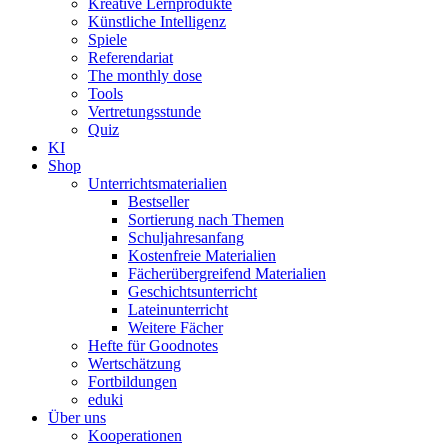
Kreative Lernprodukte
Künstliche Intelligenz
Spiele
Referendariat
The monthly dose
Tools
Vertretungsstunde
Quiz
KI
Shop
Unterrichtsmaterialien
Bestseller
Sortierung nach Themen
Schuljahresanfang
Kostenfreie Materialien
Fächerübergreifend Materialien
Geschichtsunterricht
Lateinunterricht
Weitere Fächer
Hefte für Goodnotes
Wertschätzung
Fortbildungen
eduki
Über uns
Kooperationen