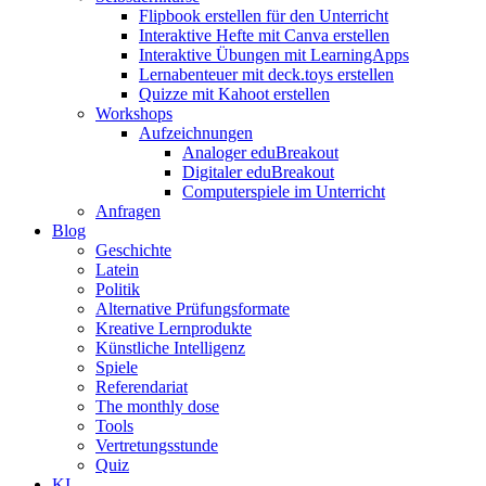
Flipbook erstellen für den Unterricht
Interaktive Hefte mit Canva erstellen
Interaktive Übungen mit LearningApps
Lernabenteuer mit deck.toys erstellen
Quizze mit Kahoot erstellen
Workshops
Aufzeichnungen
Analoger eduBreakout
Digitaler eduBreakout
Computerspiele im Unterricht
Anfragen
Blog
Geschichte
Latein
Politik
Alternative Prüfungsformate
Kreative Lernprodukte
Künstliche Intelligenz
Spiele
Referendariat
The monthly dose
Tools
Vertretungsstunde
Quiz
KI