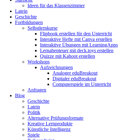
Ideen für das Klassenzimmer
Latein
Geschichte
Fortbildungen
Selbstlernkurse
Flipbook erstellen für den Unterricht
Interaktive Hefte mit Canva erstellen
Interaktive Übungen mit LearningApps
Lernabenteuer mit deck.toys erstellen
Quizze mit Kahoot erstellen
Workshops
Aufzeichnungen
Analoger eduBreakout
Digitaler eduBreakout
Computerspiele im Unterricht
Anfragen
Blog
Geschichte
Latein
Politik
Alternative Prüfungsformate
Kreative Lernprodukte
Künstliche Intelligenz
Spiele