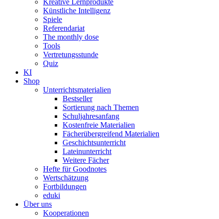
Kreative Lernprodukte
Künstliche Intelligenz
Spiele
Referendariat
The monthly dose
Tools
Vertretungsstunde
Quiz
KI
Shop
Unterrichtsmaterialien
Bestseller
Sortierung nach Themen
Schuljahresanfang
Kostenfreie Materialien
Fächerübergreifend Materialien
Geschichtsunterricht
Lateinunterricht
Weitere Fächer
Hefte für Goodnotes
Wertschätzung
Fortbildungen
eduki
Über uns
Kooperationen