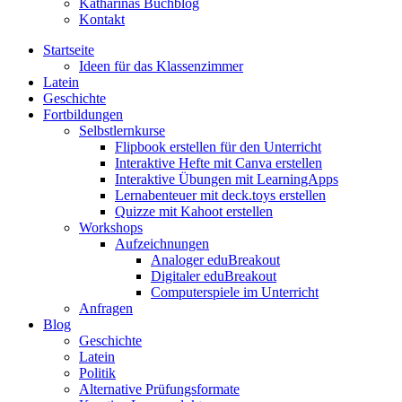
Katharinas Buchblog
Kontakt
Startseite
Ideen für das Klassenzimmer
Latein
Geschichte
Fortbildungen
Selbstlernkurse
Flipbook erstellen für den Unterricht
Interaktive Hefte mit Canva erstellen
Interaktive Übungen mit LearningApps
Lernabenteuer mit deck.toys erstellen
Quizze mit Kahoot erstellen
Workshops
Aufzeichnungen
Analoger eduBreakout
Digitaler eduBreakout
Computerspiele im Unterricht
Anfragen
Blog
Geschichte
Latein
Politik
Alternative Prüfungsformate