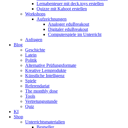
Lernabenteuer mit deck.toys erstellen
Quizze mit Kahoot erstellen
Workshops
Aufzeichnungen
Analoger eduBreakout
Digitaler eduBreakout
Computerspiele im Unterricht
Anfragen
Blog
Geschichte
Latein
Politik
Alternative Prüfungsformate
Kreative Lernprodukte
Künstliche Intelligenz
Spiele
Referendariat
The monthly dose
Tools
Vertretungsstunde
Quiz
KI
Shop
Unterrichtsmaterialien
Bestseller