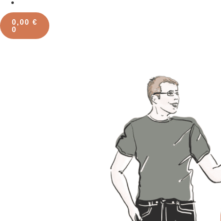
0,00
€
0