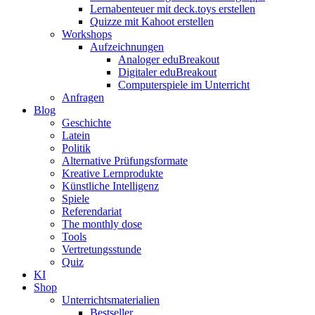
Lernabenteuer mit deck.toys erstellen
Quizze mit Kahoot erstellen
Workshops
Aufzeichnungen
Analoger eduBreakout
Digitaler eduBreakout
Computerspiele im Unterricht
Anfragen
Blog
Geschichte
Latein
Politik
Alternative Prüfungsformate
Kreative Lernprodukte
Künstliche Intelligenz
Spiele
Referendariat
The monthly dose
Tools
Vertretungsstunde
Quiz
KI
Shop
Unterrichtsmaterialien
Bestseller