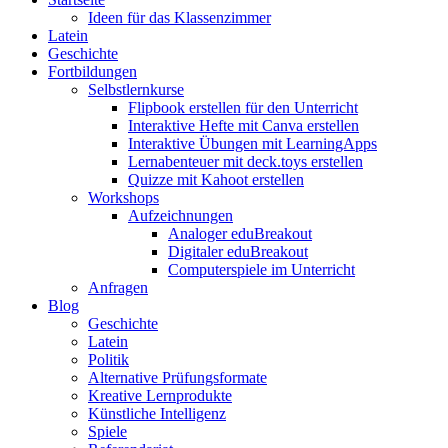
Ideen für das Klassenzimmer
Latein
Geschichte
Fortbildungen
Selbstlernkurse
Flipbook erstellen für den Unterricht
Interaktive Hefte mit Canva erstellen
Interaktive Übungen mit LearningApps
Lernabenteuer mit deck.toys erstellen
Quizze mit Kahoot erstellen
Workshops
Aufzeichnungen
Analoger eduBreakout
Digitaler eduBreakout
Computerspiele im Unterricht
Anfragen
Blog
Geschichte
Latein
Politik
Alternative Prüfungsformate
Kreative Lernprodukte
Künstliche Intelligenz
Spiele