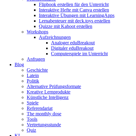
Flipbook erstellen für den Unterricht
Interaktive Hefte mit Canva erstellen
Interaktive Übungen mit LearningApps
Lernabenteuer mit deck.toys erstellen
Quizze mit Kahoot erstellen
Workshops
Aufzeichnungen
Analoger eduBreakout
Digitaler eduBreakout
Computerspiele im Unterricht
Anfragen
Blog
Geschichte
Latein
Politik
Alternative Prüfungsformate
Kreative Lernprodukte
Künstliche Intelligenz
Spiele
Referendariat
The monthly dose
Tools
Vertretungsstunde
Quiz
KI