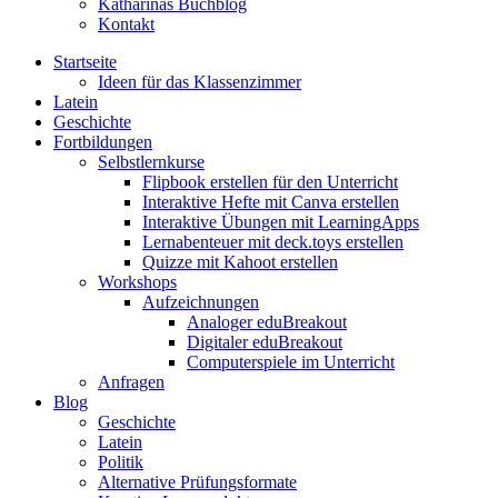
Katharinas Buchblog
Kontakt
Startseite
Ideen für das Klassenzimmer
Latein
Geschichte
Fortbildungen
Selbstlernkurse
Flipbook erstellen für den Unterricht
Interaktive Hefte mit Canva erstellen
Interaktive Übungen mit LearningApps
Lernabenteuer mit deck.toys erstellen
Quizze mit Kahoot erstellen
Workshops
Aufzeichnungen
Analoger eduBreakout
Digitaler eduBreakout
Computerspiele im Unterricht
Anfragen
Blog
Geschichte
Latein
Politik
Alternative Prüfungsformate