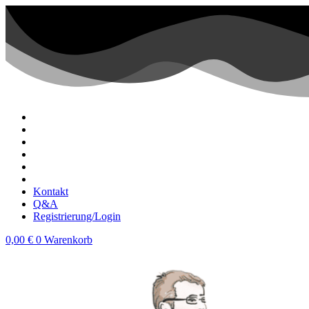
Zum
Inhalt
wechseln
Kontakt
Q&A
Registrierung/Login
0,00
€
0
Warenkorb