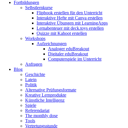
Fortbildungen
Selbstlernkurse
Flipbook erstellen für den Unterricht
Interaktive Hefte mit Canva erstellen
Interaktive Übungen mit LearningApps
Lernabenteuer mit deck.toys erstellen
Quizze mit Kahoot erstellen
Workshops
Aufzeichnungen
Analoger eduBreakout
Digitaler eduBreakout
Computerspiele im Unterricht
Anfragen
Blog
Geschichte
Latein
Politik
Alternative Prüfungsformate
Kreative Lernprodukte
Künstliche Intelligenz
Spiele
Referendariat
The monthly dose
Tools
Vertretungsstunde