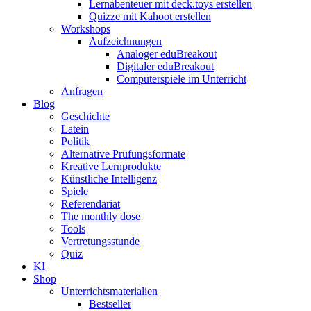
Lernabenteuer mit deck.toys erstellen
Quizze mit Kahoot erstellen
Workshops
Aufzeichnungen
Analoger eduBreakout
Digitaler eduBreakout
Computerspiele im Unterricht
Anfragen
Blog
Geschichte
Latein
Politik
Alternative Prüfungsformate
Kreative Lernprodukte
Künstliche Intelligenz
Spiele
Referendariat
The monthly dose
Tools
Vertretungsstunde
Quiz
KI
Shop
Unterrichtsmaterialien
Bestseller