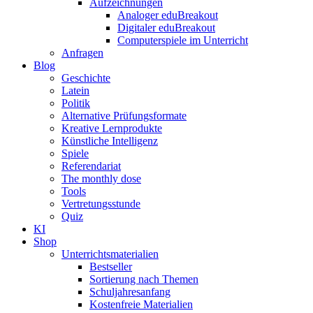
Aufzeichnungen
Analoger eduBreakout
Digitaler eduBreakout
Computerspiele im Unterricht
Anfragen
Blog
Geschichte
Latein
Politik
Alternative Prüfungsformate
Kreative Lernprodukte
Künstliche Intelligenz
Spiele
Referendariat
The monthly dose
Tools
Vertretungsstunde
Quiz
KI
Shop
Unterrichtsmaterialien
Bestseller
Sortierung nach Themen
Schuljahresanfang
Kostenfreie Materialien