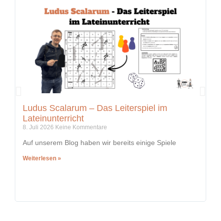
Ludus Scalarum – Das Leiterspiel im
K
Lateinunterricht
i
8. Juli 2026
Keine Kommentare
5.
Auf unserem Blog haben wir bereits einige Spiele
In
Weiterlesen »
We