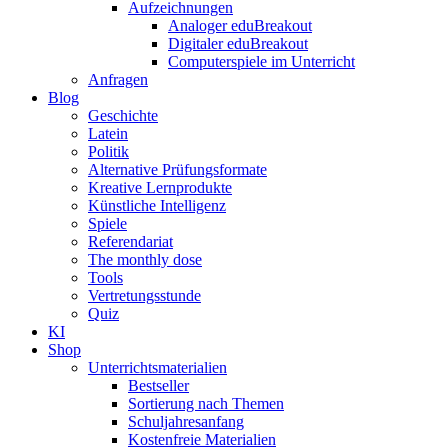
Aufzeichnungen
Analoger eduBreakout
Digitaler eduBreakout
Computerspiele im Unterricht
Anfragen
Blog
Geschichte
Latein
Politik
Alternative Prüfungsformate
Kreative Lernprodukte
Künstliche Intelligenz
Spiele
Referendariat
The monthly dose
Tools
Vertretungsstunde
Quiz
KI
Shop
Unterrichtsmaterialien
Bestseller
Sortierung nach Themen
Schuljahresanfang
Kostenfreie Materialien