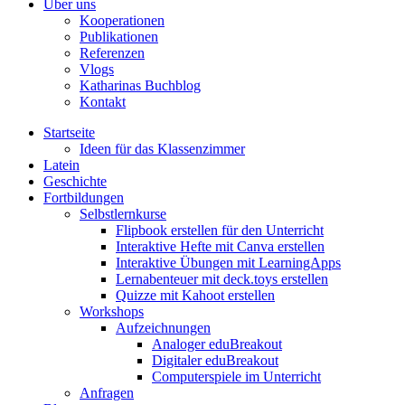
Über uns
Kooperationen
Publikationen
Referenzen
Vlogs
Katharinas Buchblog
Kontakt
Startseite
Ideen für das Klassenzimmer
Latein
Geschichte
Fortbildungen
Selbstlernkurse
Flipbook erstellen für den Unterricht
Interaktive Hefte mit Canva erstellen
Interaktive Übungen mit LearningApps
Lernabenteuer mit deck.toys erstellen
Quizze mit Kahoot erstellen
Workshops
Aufzeichnungen
Analoger eduBreakout
Digitaler eduBreakout
Computerspiele im Unterricht
Anfragen