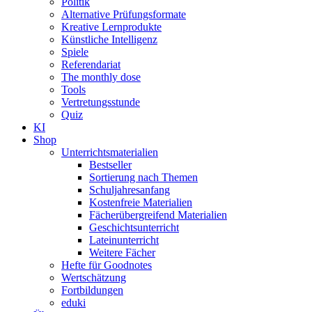
Politik
Alternative Prüfungsformate
Kreative Lernprodukte
Künstliche Intelligenz
Spiele
Referendariat
The monthly dose
Tools
Vertretungsstunde
Quiz
KI
Shop
Unterrichtsmaterialien
Bestseller
Sortierung nach Themen
Schuljahresanfang
Kostenfreie Materialien
Fächerübergreifend Materialien
Geschichtsunterricht
Lateinunterricht
Weitere Fächer
Hefte für Goodnotes
Wertschätzung
Fortbildungen
eduki