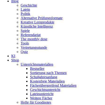
Blog
Geschichte
Latein
Politik
Alternative Prüfungsformate
Kreative Lernprodukte
Künstliche Intelligenz
Spiele
Referendariat
The monthly dose
Tools
Vertretungsstunde
Quiz
KI
Shop
Unterrichtsmaterialien
Bestseller
Sortierung nach Themen
Schuljahresanfang
Kostenfreie Materialien
Fächerübergreifend Materialien
Geschichtsunterricht
Lateinunterricht
Weitere Fächer
Hefte für Goodnotes