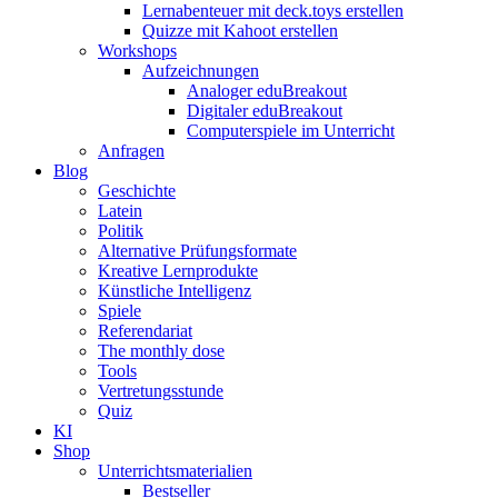
Lernabenteuer mit deck.toys erstellen
Quizze mit Kahoot erstellen
Workshops
Aufzeichnungen
Analoger eduBreakout
Digitaler eduBreakout
Computerspiele im Unterricht
Anfragen
Blog
Geschichte
Latein
Politik
Alternative Prüfungsformate
Kreative Lernprodukte
Künstliche Intelligenz
Spiele
Referendariat
The monthly dose
Tools
Vertretungsstunde
Quiz
KI
Shop
Unterrichtsmaterialien
Bestseller