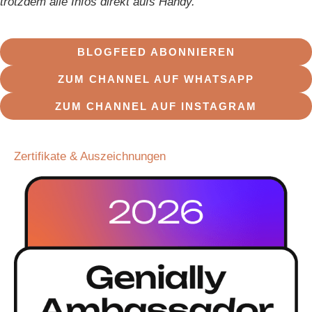
trotzdem alle Infos direkt aufs Handy.
BLOGFEED ABONNIEREN
ZUM CHANNEL AUF WHATSAPP
ZUM CHANNEL AUF INSTAGRAM
Zertifikate & Auszeichnungen