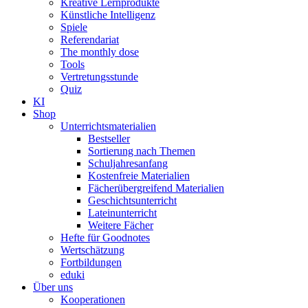
Kreative Lernprodukte
Künstliche Intelligenz
Spiele
Referendariat
The monthly dose
Tools
Vertretungsstunde
Quiz
KI
Shop
Unterrichtsmaterialien
Bestseller
Sortierung nach Themen
Schuljahresanfang
Kostenfreie Materialien
Fächerübergreifend Materialien
Geschichtsunterricht
Lateinunterricht
Weitere Fächer
Hefte für Goodnotes
Wertschätzung
Fortbildungen
eduki
Über uns
Kooperationen