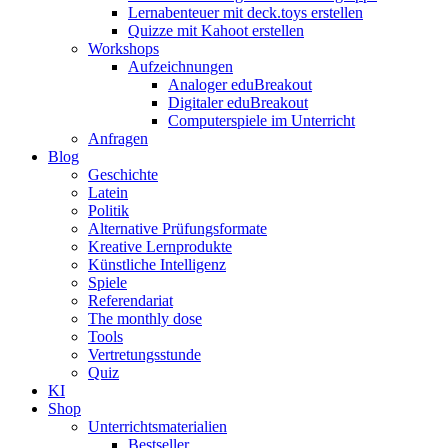
Lernabenteuer mit deck.toys erstellen
Quizze mit Kahoot erstellen
Workshops
Aufzeichnungen
Analoger eduBreakout
Digitaler eduBreakout
Computerspiele im Unterricht
Anfragen
Blog
Geschichte
Latein
Politik
Alternative Prüfungsformate
Kreative Lernprodukte
Künstliche Intelligenz
Spiele
Referendariat
The monthly dose
Tools
Vertretungsstunde
Quiz
KI
Shop
Unterrichtsmaterialien
Bestseller