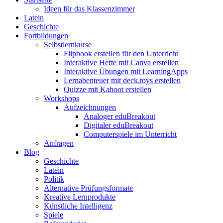
Ideen für das Klassenzimmer
Latein
Geschichte
Fortbildungen
Selbstlernkurse
Flipbook erstellen für den Unterricht
Interaktive Hefte mit Canva erstellen
Interaktive Übungen mit LearningApps
Lernabenteuer mit deck.toys erstellen
Quizze mit Kahoot erstellen
Workshops
Aufzeichnungen
Analoger eduBreakout
Digitaler eduBreakout
Computerspiele im Unterricht
Anfragen
Blog
Geschichte
Latein
Politik
Alternative Prüfungsformate
Kreative Lernprodukte
Künstliche Intelligenz
Spiele