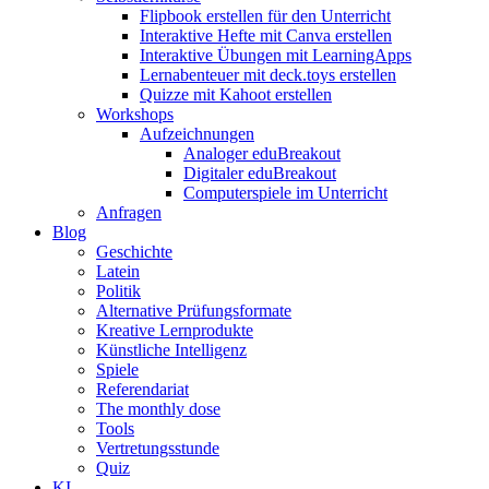
Flipbook erstellen für den Unterricht
Interaktive Hefte mit Canva erstellen
Interaktive Übungen mit LearningApps
Lernabenteuer mit deck.toys erstellen
Quizze mit Kahoot erstellen
Workshops
Aufzeichnungen
Analoger eduBreakout
Digitaler eduBreakout
Computerspiele im Unterricht
Anfragen
Blog
Geschichte
Latein
Politik
Alternative Prüfungsformate
Kreative Lernprodukte
Künstliche Intelligenz
Spiele
Referendariat
The monthly dose
Tools
Vertretungsstunde
Quiz
KI