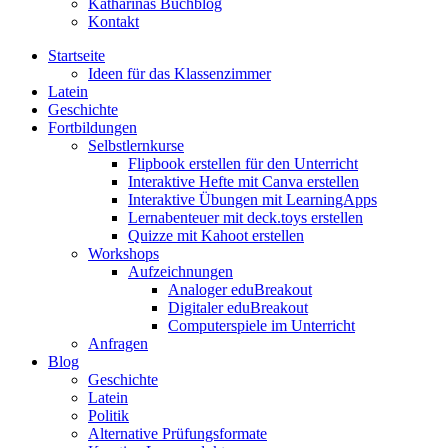
Katharinas Buchblog
Kontakt
Startseite
Ideen für das Klassenzimmer
Latein
Geschichte
Fortbildungen
Selbstlernkurse
Flipbook erstellen für den Unterricht
Interaktive Hefte mit Canva erstellen
Interaktive Übungen mit LearningApps
Lernabenteuer mit deck.toys erstellen
Quizze mit Kahoot erstellen
Workshops
Aufzeichnungen
Analoger eduBreakout
Digitaler eduBreakout
Computerspiele im Unterricht
Anfragen
Blog
Geschichte
Latein
Politik
Alternative Prüfungsformate