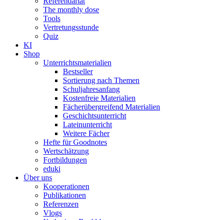
Referendariat
The monthly dose
Tools
Vertretungsstunde
Quiz
KI
Shop
Unterrichtsmaterialien
Bestseller
Sortierung nach Themen
Schuljahresanfang
Kostenfreie Materialien
Fächerübergreifend Materialien
Geschichtsunterricht
Lateinunterricht
Weitere Fächer
Hefte für Goodnotes
Wertschätzung
Fortbildungen
eduki
Über uns
Kooperationen
Publikationen
Referenzen
Vlogs