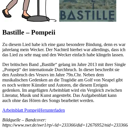
Bastille – Pompeii
Zu diesem Lied habe ich eine ganz besondere Bindung, denn es war
jahrelang mein Wecker. Der Nachteil hierbei war allerdings, dass ich
das Lied zu sehr mag und den Wecker einfach habe klingeln lassen.
Der britischen Band „Bastille“ gelang im Jahre 2013 mit ihrer Single
„Pompeji“ der internationale Durchbruch. In dieser beschreibt sie
den Ausbruch des Vesuvs im Jahre 79n.Chr. Neben dem
musikalischen Gedenken an die Tragödie am Golf von Neapel gibt
es noch weitere Künstler und Autoren, die diesem Ereignis
gedenken. Im angefügten Arbeitsblatt wird ein Vergleich zwischen
Literatur, Musik und Kunst angestrebt. Das Aufgabenblatt kann
auch ohne das Hören des Songs bearbeitet werden.
Arbeitsblatt Pompeji
Herunterladen
Bildquelle – Bandcover:
https://www.swr.de/swr1/rp/-/id=233366/did=12676952/nid=233366