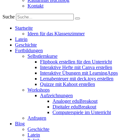
Katharinas Buchblog
Kontakt
Suche
Startseite
Ideen für das Klassenzimmer
Latein
Geschichte
Fortbildungen
Selbstlernkurse
Flipbook erstellen für den Unterricht
Interaktive Hefte mit Canva erstellen
Interaktive Übungen mit LearningApps
Lernabenteuer mit deck.toys erstellen
Quizze mit Kahoot erstellen
Workshops
Aufzeichnungen
Analoger eduBreakout
Digitaler eduBreakout
Computerspiele im Unterricht
Anfragen
Blog
Geschichte
Latein