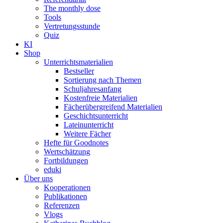
The monthly dose
Tools
Vertretungsstunde
Quiz
KI
Shop
Unterrichtsmaterialien
Bestseller
Sortierung nach Themen
Schuljahresanfang
Kostenfreie Materialien
Fächerübergreifend Materialien
Geschichtsunterricht
Lateinunterricht
Weitere Fächer
Hefte für Goodnotes
Wertschätzung
Fortbildungen
eduki
Über uns
Kooperationen
Publikationen
Referenzen
Vlogs