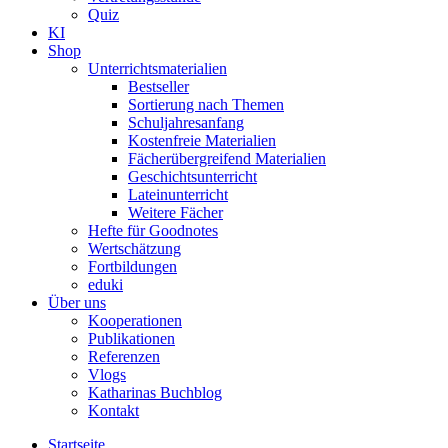
Quiz
KI
Shop
Unterrichtsmaterialien
Bestseller
Sortierung nach Themen
Schuljahresanfang
Kostenfreie Materialien
Fächerübergreifend Materialien
Geschichtsunterricht
Lateinunterricht
Weitere Fächer
Hefte für Goodnotes
Wertschätzung
Fortbildungen
eduki
Über uns
Kooperationen
Publikationen
Referenzen
Vlogs
Katharinas Buchblog
Kontakt
Startseite