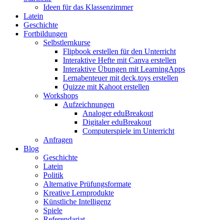
Ideen für das Klassenzimmer
Latein
Geschichte
Fortbildungen
Selbstlernkurse
Flipbook erstellen für den Unterricht
Interaktive Hefte mit Canva erstellen
Interaktive Übungen mit LearningApps
Lernabenteuer mit deck.toys erstellen
Quizze mit Kahoot erstellen
Workshops
Aufzeichnungen
Analoger eduBreakout
Digitaler eduBreakout
Computerspiele im Unterricht
Anfragen
Blog
Geschichte
Latein
Politik
Alternative Prüfungsformate
Kreative Lernprodukte
Künstliche Intelligenz
Spiele
Referendariat