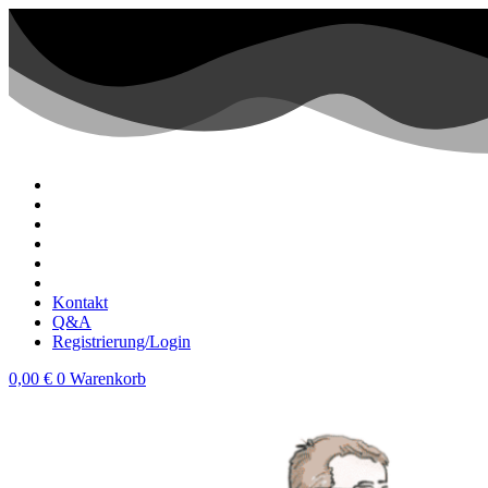
Zum
Inhalt
wechseln
Kontakt
Q&A
Registrierung/Login
0,00
€
0
Warenkorb