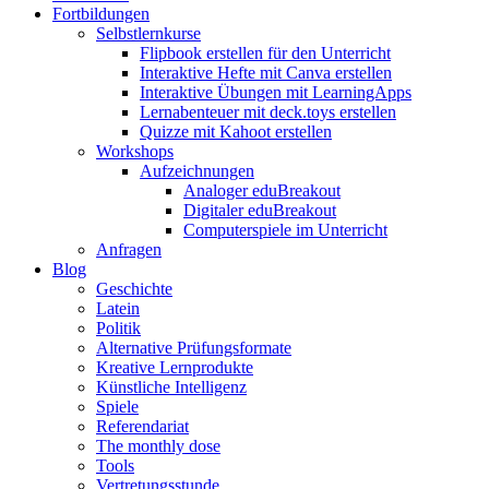
Fortbildungen
Selbstlernkurse
Flipbook erstellen für den Unterricht
Interaktive Hefte mit Canva erstellen
Interaktive Übungen mit LearningApps
Lernabenteuer mit deck.toys erstellen
Quizze mit Kahoot erstellen
Workshops
Aufzeichnungen
Analoger eduBreakout
Digitaler eduBreakout
Computerspiele im Unterricht
Anfragen
Blog
Geschichte
Latein
Politik
Alternative Prüfungsformate
Kreative Lernprodukte
Künstliche Intelligenz
Spiele
Referendariat
The monthly dose
Tools
Vertretungsstunde