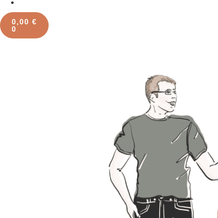
0,00
€
0