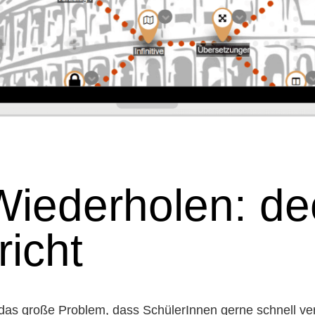
iederholen: dec
richt
t das große Problem, dass SchülerInnen gerne schnell 