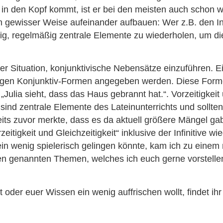
 in den Kopf kommt, ist er bei den meisten auch schon w
 in gewisser Weise aufeinander aufbauen: Wer z.B. den In
tig, regelmäßig zentrale Elemente zu wiederholen, um di
er Situation, konjunktivische Nebensätze einzuführen. Ei
iligen Konjunktiv-Formen angegeben werden. Diese Form
„Julia sieht, dass das Haus gebrannt hat.“. Vorzeitigkeit
sind zentrale Elemente des Lateinunterrichts und sollten
ereits zuvor merkte, dass es da aktuell größere Mängel ga
tigkeit und Gleichzeitigkeit“ inklusive der Infinitive wi
 ein wenig spielerisch gelingen könnte, kam ich zu einem 
 den genannten Themen, welches ich euch gerne vorstelle
oder euer Wissen ein wenig auffrischen wollt, findet ih