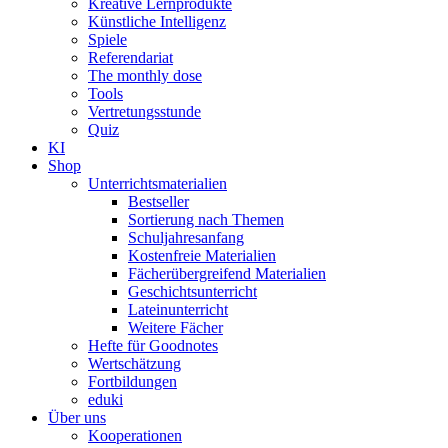
Kreative Lernprodukte
Künstliche Intelligenz
Spiele
Referendariat
The monthly dose
Tools
Vertretungsstunde
Quiz
KI
Shop
Unterrichtsmaterialien
Bestseller
Sortierung nach Themen
Schuljahresanfang
Kostenfreie Materialien
Fächerübergreifend Materialien
Geschichtsunterricht
Lateinunterricht
Weitere Fächer
Hefte für Goodnotes
Wertschätzung
Fortbildungen
eduki
Über uns
Kooperationen