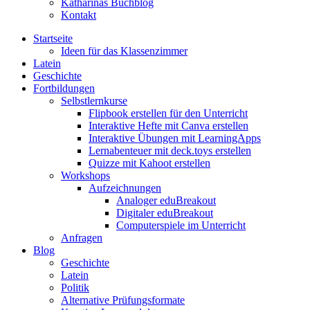
Katharinas Buchblog
Kontakt
Startseite
Ideen für das Klassenzimmer
Latein
Geschichte
Fortbildungen
Selbstlernkurse
Flipbook erstellen für den Unterricht
Interaktive Hefte mit Canva erstellen
Interaktive Übungen mit LearningApps
Lernabenteuer mit deck.toys erstellen
Quizze mit Kahoot erstellen
Workshops
Aufzeichnungen
Analoger eduBreakout
Digitaler eduBreakout
Computerspiele im Unterricht
Anfragen
Blog
Geschichte
Latein
Politik
Alternative Prüfungsformate