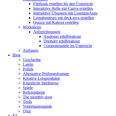
Flipbook erstellen für den Unterricht
Interaktive Hefte mit Canva erstellen
Interaktive Übungen mit LearningApps
Lernabenteuer mit deck.toys erstellen
Quizze mit Kahoot erstellen
Workshops
Aufzeichnungen
Analoger eduBreakout
Digitaler eduBreakout
Computerspiele im Unterricht
Anfragen
Blog
Geschichte
Latein
Politik
Alternative Prüfungsformate
Kreative Lernprodukte
Künstliche Intelligenz
Spiele
Referendariat
The monthly dose
Tools
Vertretungsstunde
Quiz
KI