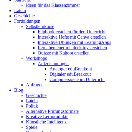
Ideen für das Klassenzimmer
Latein
Geschichte
Fortbildungen
Selbstlernkurse
Flipbook erstellen für den Unterricht
Interaktive Hefte mit Canva erstellen
Interaktive Übungen mit LearningApps
Lernabenteuer mit deck.toys erstellen
Quizze mit Kahoot erstellen
Workshops
Aufzeichnungen
Analoger eduBreakout
Digitaler eduBreakout
Computerspiele im Unterricht
Anfragen
Blog
Geschichte
Latein
Politik
Alternative Prüfungsformate
Kreative Lernprodukte
Künstliche Intelligenz
Spiele