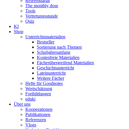
Referendariat
The monthly dose
Tools
Vertretungsstunde
Quiz
KI
Shop
Unterrichtsmaterialien
Bestseller
Sortierung nach Themen
Schuljahresanfang
Kostenfreie Materialien
Fächerübergreifend Materialien
Geschichtsunterricht
Lateinunterricht
Weitere Fächer
Hefte für Goodnotes
Wertschätzung
Fortbildungen
eduki
Über uns
Kooperationen
Publikationen
Referenzen
Vlogs