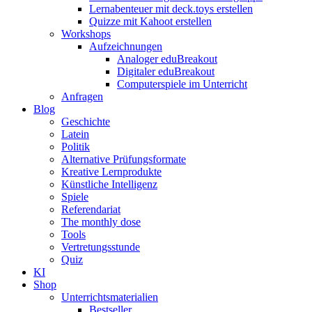
Lernabenteuer mit deck.toys erstellen
Quizze mit Kahoot erstellen
Workshops
Aufzeichnungen
Analoger eduBreakout
Digitaler eduBreakout
Computerspiele im Unterricht
Anfragen
Blog
Geschichte
Latein
Politik
Alternative Prüfungsformate
Kreative Lernprodukte
Künstliche Intelligenz
Spiele
Referendariat
The monthly dose
Tools
Vertretungsstunde
Quiz
KI
Shop
Unterrichtsmaterialien
Bestseller