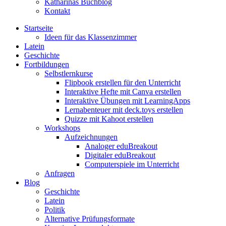
Katharinas Buchblog
Kontakt
Startseite
Ideen für das Klassenzimmer
Latein
Geschichte
Fortbildungen
Selbstlernkurse
Flipbook erstellen für den Unterricht
Interaktive Hefte mit Canva erstellen
Interaktive Übungen mit LearningApps
Lernabenteuer mit deck.toys erstellen
Quizze mit Kahoot erstellen
Workshops
Aufzeichnungen
Analoger eduBreakout
Digitaler eduBreakout
Computerspiele im Unterricht
Anfragen
Blog
Geschichte
Latein
Politik
Alternative Prüfungsformate