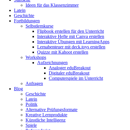
Ideen für das Klassenzimmer
Latein
Geschichte
Fortbildungen
Selbstlernkurse
Flipbook erstellen für den Unterricht
Interaktive Hefte mit Canva erstellen
Interaktive Übungen mit LearningApps
Lernabenteuer mit deck.toys erstellen
Quizze mit Kahoot erstellen
Workshops
Aufzeichnungen
Analoger eduBreakout
Digitaler eduBreakout
Computerspiele im Unterricht
Anfragen
Blog
Geschichte
Latein
Politik
Alternative Prüfungsformate
Kreative Lernprodukte
Künstliche Intelligenz
Spiele