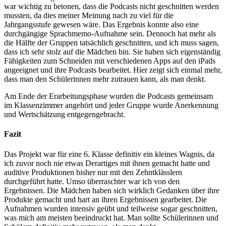
war wichtig zu betonen, dass die Podcasts nicht geschnitten werden
mussten, da dies meiner Meinung nach zu viel für die
Jahrgangsstufe gewesen wäre. Das Ergebnis konnte also eine
durchgängige Sprachmemo-Aufnahme sein. Dennoch hat mehr als
die Hälfte der Gruppen tatsächlich geschnitten, und ich muss sagen,
dass ich sehr stolz auf die Mädchen bin. Sie haben sich eigenständig
Fähigkeiten zum Schneiden mit verschiedenen Apps auf den iPads
angeeignet und ihre Podcasts bearbeitet. Hier zeigt sich einmal mehr,
dass man den Schülerinnen mehr zutrauen kann, als man denkt.
Am Ende der Erarbeitungsphase wurden die Podcasts gemeinsam
im Klassenzimmer angehört und jeder Gruppe wurde Anerkennung
und Wertschätzung entgegengebracht.
Fazit
Das Projekt war für eine 6. Klasse definitiv ein kleines Wagnis, da
ich zuvor noch nie etwas Derartiges mit ihnen gemacht hatte und
auditive Produktionen bisher nur mit den Zehntklässlern
durchgeführt hatte. Umso überraschter war ich von den
Ergebnissen. Die Mädchen haben sich wirklich Gedanken über ihre
Produkte gemacht und hart an ihren Ergebnissen gearbeitet. Die
Aufnahmen wurden intensiv geübt und teilweise sogar geschnitten,
was mich am meisten beeindruckt hat. Man sollte Schülerinnen und