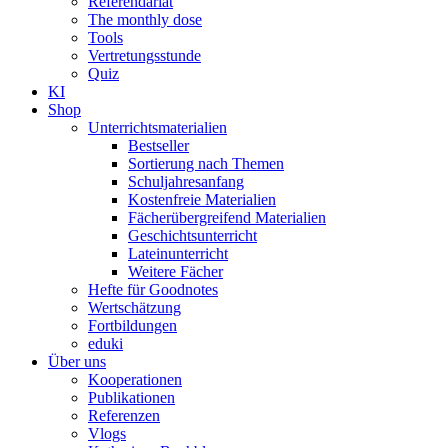
Referendariat
The monthly dose
Tools
Vertretungsstunde
Quiz
KI
Shop
Unterrichtsmaterialien
Bestseller
Sortierung nach Themen
Schuljahresanfang
Kostenfreie Materialien
Fächerübergreifend Materialien
Geschichtsunterricht
Lateinunterricht
Weitere Fächer
Hefte für Goodnotes
Wertschätzung
Fortbildungen
eduki
Über uns
Kooperationen
Publikationen
Referenzen
Vlogs