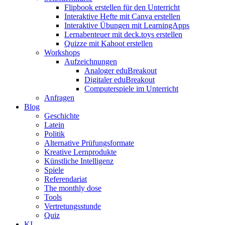
Flipbook erstellen für den Unterricht
Interaktive Hefte mit Canva erstellen
Interaktive Übungen mit LearningApps
Lernabenteuer mit deck.toys erstellen
Quizze mit Kahoot erstellen
Workshops
Aufzeichnungen
Analoger eduBreakout
Digitaler eduBreakout
Computerspiele im Unterricht
Anfragen
Blog
Geschichte
Latein
Politik
Alternative Prüfungsformate
Kreative Lernprodukte
Künstliche Intelligenz
Spiele
Referendariat
The monthly dose
Tools
Vertretungsstunde
Quiz
KI