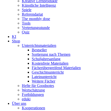
Kreative Lernprodukte
Künstliche Intelligenz
Spiele
Referendariat
The monthly dose
Tools
Vertretungsstunde
Quiz
KI
Shop
Unterrichtsmaterialien
Bestseller
Sortierung nach Themen
Schuljahresanfang
Kostenfreie Materialien
Fächerübergreifend Materialien
Geschichtsunterricht
Lateinunterricht
Weitere Fächer
Hefte für Goodnotes
Wertschätzung
Fortbildungen
eduki
Über uns
Kooperationen