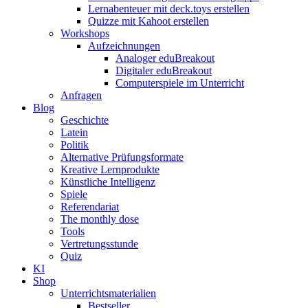
Lernabenteuer mit deck.toys erstellen
Quizze mit Kahoot erstellen
Workshops
Aufzeichnungen
Analoger eduBreakout
Digitaler eduBreakout
Computerspiele im Unterricht
Anfragen
Blog
Geschichte
Latein
Politik
Alternative Prüfungsformate
Kreative Lernprodukte
Künstliche Intelligenz
Spiele
Referendariat
The monthly dose
Tools
Vertretungsstunde
Quiz
KI
Shop
Unterrichtsmaterialien
Bestseller