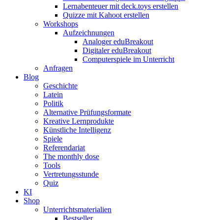
Lernabenteuer mit deck.toys erstellen
Quizze mit Kahoot erstellen
Workshops
Aufzeichnungen
Analoger eduBreakout
Digitaler eduBreakout
Computerspiele im Unterricht
Anfragen
Blog
Geschichte
Latein
Politik
Alternative Prüfungsformate
Kreative Lernprodukte
Künstliche Intelligenz
Spiele
Referendariat
The monthly dose
Tools
Vertretungsstunde
Quiz
KI
Shop
Unterrichtsmaterialien
Bestseller