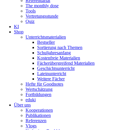
Referendariat
The monthly dose
Tools
Vertretungsstunde
Quiz
KI
Shop
Unterrichtsmaterialien
Bestseller
Sortierung nach Themen
Schuljahresanfang
Kostenfreie Materialien
Fächerübergreifend Materialien
Geschichtsunterricht
Lateinunterricht
Weitere Fächer
Hefte für Goodnotes
Wertschätzung
Fortbildungen
eduki
Über uns
Kooperationen
Publikationen
Referenzen
Vlogs