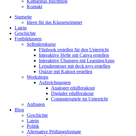
Katharinas Buchblog
Kontakt
Startseite
Ideen für das Klassenzimmer
Latein
Geschichte
Fortbildungen
Selbstlernkurse
Flipbook erstellen für den Unterricht
Interaktive Hefte mit Canva erstellen
Interaktive Übungen mit LearningApps
Lernabenteuer mit deck.toys erstellen
Quizze mit Kahoot erstellen
Workshops
Aufzeichnungen
Analoger eduBreakout
Digitaler eduBreakout
Computerspiele im Unterricht
Anfragen
Blog
Geschichte
Latein
Politik
Alternative Prüfungsformate