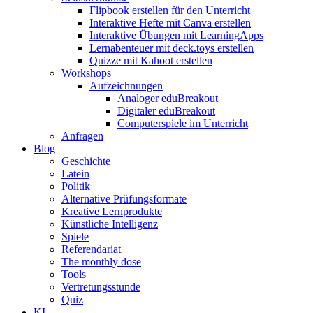
Flipbook erstellen für den Unterricht
Interaktive Hefte mit Canva erstellen
Interaktive Übungen mit LearningApps
Lernabenteuer mit deck.toys erstellen
Quizze mit Kahoot erstellen
Workshops
Aufzeichnungen
Analoger eduBreakout
Digitaler eduBreakout
Computerspiele im Unterricht
Anfragen
Blog
Geschichte
Latein
Politik
Alternative Prüfungsformate
Kreative Lernprodukte
Künstliche Intelligenz
Spiele
Referendariat
The monthly dose
Tools
Vertretungsstunde
Quiz
KI