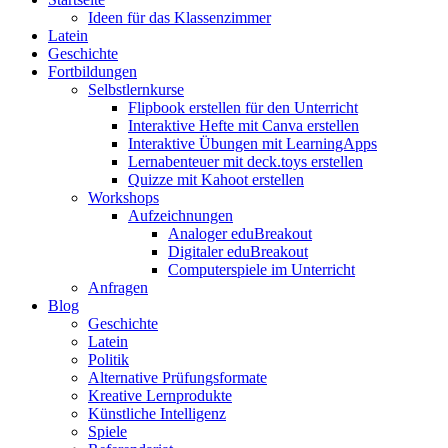
Ideen für das Klassenzimmer
Latein
Geschichte
Fortbildungen
Selbstlernkurse
Flipbook erstellen für den Unterricht
Interaktive Hefte mit Canva erstellen
Interaktive Übungen mit LearningApps
Lernabenteuer mit deck.toys erstellen
Quizze mit Kahoot erstellen
Workshops
Aufzeichnungen
Analoger eduBreakout
Digitaler eduBreakout
Computerspiele im Unterricht
Anfragen
Blog
Geschichte
Latein
Politik
Alternative Prüfungsformate
Kreative Lernprodukte
Künstliche Intelligenz
Spiele