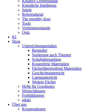
Kreative Lernprodukte
Künstliche Intelligenz
Spiele
Referendariat
The monthly dose
Tools
Vertretungsstunde
Quiz
KI
Shop
Unterrichtsmaterialien
Bestseller
Sortierung nach Themen
Schuljahresanfang
Kostenfreie Materialien
Fächerübergreifend Materialien
Geschichtsunterricht
Lateinunterricht
Weitere Fächer
Hefte für Goodnotes
Wertschätzung
Fortbildungen
eduki
Über uns
Kooperationen