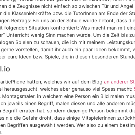
 man die Zeugnisse nicht einfach so zwischen Tür und Angel
er die Klassenlehrkräfte bzw. die TutorInnen am Ende der S
tigen Beitrags: Bei uns an der Schule wurde betont, dass d
it folgenden Situation konfrontiert: Was macht man mit ein
r“ Unterricht wenig Sinn machen würde. Um die Zeit bis zu
alogen Spielen zu schauen, die ich mit meinem Leistungskur
erne vorstellen, damit ihr auch ein paar Ideen bekommt, 
er eure Ideen bzw. Spiele, die in diesen besonderen Stunde
.io
articPhone hatten, welches wir auf dem Blog
an anderer St
piel herausgesucht, welches aber genauso viel Spass macht:
ers Montagsmaler, in welchem eine Person ein Bild malen mu
ch jeweils einen Begriff, malen diesen und alle anderen müss
n Begriff erraten hat, sondern diejenige Person bekommt di
ass nie die Gefahr droht, dass einige MitspielerInnen zurü
en Begriffen ausgewählt werden. Wer also zu einem bestim
.