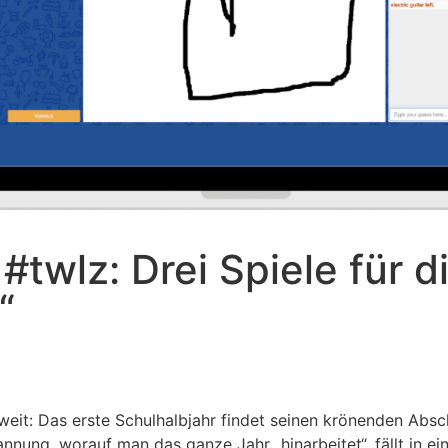
twlz: Drei Spiele für d
“
weit: Das erste Schulhalbjahr findet seinen krönenden Absc
annung, worauf man das ganze Jahr „hinarbeitet“, fällt in ei