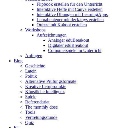
Flipbook erstellen für den Unterricht
Interaktive Hefte mit Canva erstellen
Interaktive Übungen mit LearningApps
Lernabenteuer mit deck.toys erstellen
Quizze mit Kahoot erstellen
Workshops
Aufzeichnungen
Analoger eduBreakout
Digitaler eduBreakout
Computerspiele im Unterricht
Anfragen
Blog
Geschichte
Latein
Politik
Alternative Prüfungsformate
Kreative Lernprodukte
Künstliche Intelligenz
Spiele
Referendariat
The monthly dose
Tools
Vertretungsstunde
Quiz
KI