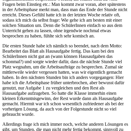
Fragen beim Einstieg etc.: Man kommt zwar voran, aber spätestens
in der Arbeitsphase merkt man, dass man das Ende der Stunde nicht
erreicht. Dieses Gefühl hatte ich in der letzten Woche relativ oft,
sodass ich mich da selbst frage: Wie gehe ich am besten mit einer
solchen Situation um. Denn die SchülerInnen einfach so aus dem
Unterricht gehen zu lassen, ohne irgendwie nochmal etwas
besprochen zu haben, fühlte sich sehr komisch an.
Die ersten Stunde habe ich nämlich so beendet, nach dem Motto:
Bearbeitet das Blatt als Hausaufgabe fertig. Das kam bei den
SchülerInnen nicht gut an (wann können Hausaufgaben das
schonmal?) und sorgte wieder dafür, dass die nächste Stunde viel
Platz wegnahm, um die Arbeitsaufträge zu besprechen. Zumal sie
mittlerweile wieder vergessen hatten, was wir eigentlich gemacht
haben. In den nächsten Stunden bin ich anders vorgegangen: Hier
habe ich die Arbeitsphase früher unterbrochen, aber bewusst dafür
genutzt, nur Aufgabe 1 zu vergleichen und den Rest als
Hausaufgabe aufzugeben. So hatte die Klasse immerhin einen
kleinen Erkenntnisgewinn, der Rest wurde dann als Hausaufgabe
gemacht. Hiermit war ich schon wesentlich zufriedener als bei der
vorherigen Lösung, da auch von der Folgestunde nicht so viel
gebraucht wurde.
Allerdings frage ich mich immer noch, welche anderen Lösungen es
gibt, um Stunden, die man nicht mehr fertig bekommt, sinnvoll zu