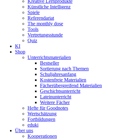
Kreative Lernprodukte
Künstliche Intelligenz
Spiele
Referendariat
The monthly dose
Tools
Vertretungsstunde
Quiz
KI
Shop
Unterrichtsmaterialien
Bestseller
Sortierung nach Themen
Schuljahresanfang
Kostenfreie Materialien
Fächerübergreifend Materialien
Geschichtsunterricht
Lateinunterricht
Weitere Fächer
Hefte für Goodnotes
Wertschätzung
Fortbildungen
eduki
Über uns
Kooperationen