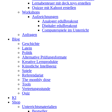
Lernabenteuer mit deck.toys erstellen
Quizze mit Kahoot erstellen
Workshops
Aufzeichnungen
Analoger eduBreakout
Digitaler eduBreakout
Computerspiele im Unterricht
Anfragen
Blog
Geschichte
Latein
Politik
Alternative Prüfungsformate
Kreative Lernprodukte
Künstliche Intelligenz
Spiele
Referendariat
The monthly dose
Tools
Vertretungsstunde
Quiz
KI
Shop
Unterrichtsmaterialien
Bestseller