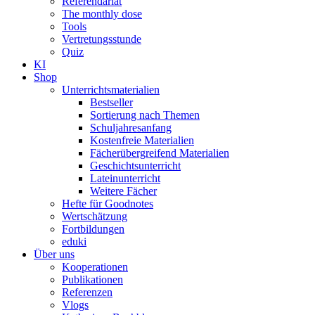
Referendariat
The monthly dose
Tools
Vertretungsstunde
Quiz
KI
Shop
Unterrichtsmaterialien
Bestseller
Sortierung nach Themen
Schuljahresanfang
Kostenfreie Materialien
Fächerübergreifend Materialien
Geschichtsunterricht
Lateinunterricht
Weitere Fächer
Hefte für Goodnotes
Wertschätzung
Fortbildungen
eduki
Über uns
Kooperationen
Publikationen
Referenzen
Vlogs