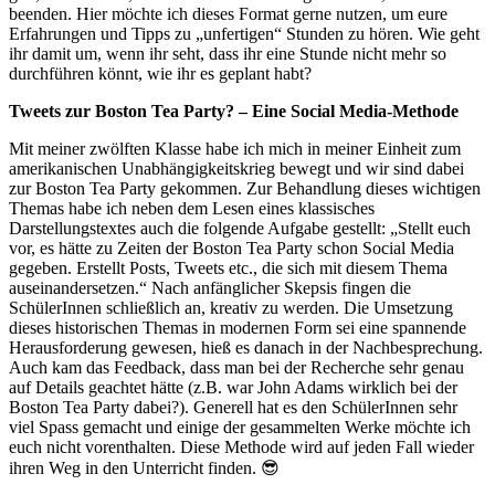
beenden. Hier möchte ich dieses Format gerne nutzen, um eure
Erfahrungen und Tipps zu „unfertigen“ Stunden zu hören. Wie geht
ihr damit um, wenn ihr seht, dass ihr eine Stunde nicht mehr so
durchführen könnt, wie ihr es geplant habt?
Tweets zur Boston Tea Party? – Eine Social Media-Methode
Mit meiner zwölften Klasse habe ich mich in meiner Einheit zum
amerikanischen Unabhängigkeitskrieg bewegt und wir sind dabei
zur Boston Tea Party gekommen. Zur Behandlung dieses wichtigen
Themas habe ich neben dem Lesen eines klassisches
Darstellungstextes auch die folgende Aufgabe gestellt: „Stellt euch
vor, es hätte zu Zeiten der Boston Tea Party schon Social Media
gegeben. Erstellt Posts, Tweets etc., die sich mit diesem Thema
auseinandersetzen.“ Nach anfänglicher Skepsis fingen die
SchülerInnen schließlich an, kreativ zu werden. Die Umsetzung
dieses historischen Themas in modernen Form sei eine spannende
Herausforderung gewesen, hieß es danach in der Nachbesprechung.
Auch kam das Feedback, dass man bei der Recherche sehr genau
auf Details geachtet hätte (z.B. war John Adams wirklich bei der
Boston Tea Party dabei?). Generell hat es den SchülerInnen sehr
viel Spass gemacht und einige der gesammelten Werke möchte ich
euch nicht vorenthalten. Diese Methode wird auf jeden Fall wieder
ihren Weg in den Unterricht finden. 😎