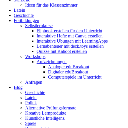
Ideen für das Klassenzimmer
Latein
Geschichte
Fortbildungen
Selbstlernkurse
Flipbook erstellen für den Unterricht
Interaktive Hefte mit Canva erstellen
Interaktive Übungen mit LearningApps
Lernabenteuer mit deck.toys erstellen
Quizze mit Kahoot erstellen
Workshops
Aufzeichnungen
Analoger eduBreakout
Digitaler eduBreakout
Computerspiele im Unterricht
Anfragen
Blog
Geschichte
Latein
Politik
Alternative Prüfungsformate
Kreative Lernprodukte
Künstliche Intelligenz
Spiele