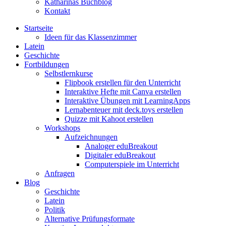
Katharinas Buchblog
Kontakt
Startseite
Ideen für das Klassenzimmer
Latein
Geschichte
Fortbildungen
Selbstlernkurse
Flipbook erstellen für den Unterricht
Interaktive Hefte mit Canva erstellen
Interaktive Übungen mit LearningApps
Lernabenteuer mit deck.toys erstellen
Quizze mit Kahoot erstellen
Workshops
Aufzeichnungen
Analoger eduBreakout
Digitaler eduBreakout
Computerspiele im Unterricht
Anfragen
Blog
Geschichte
Latein
Politik
Alternative Prüfungsformate