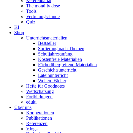
Referendariat
The monthly dose
Tools
Vertretungsstunde
Quiz
KI
Shop
Unterrichtsmaterialien
Bestseller
Sortierung nach Themen
Schuljahresanfang
Kostenfreie Materialien
Fächerübergreifend Materialien
Geschichtsunterricht
Lateinunterricht
Weitere Fächer
Hefte für Goodnotes
Wertschätzung
Fortbildungen
eduki
Über uns
Kooperationen
Publikationen
Referenzen
Vlogs