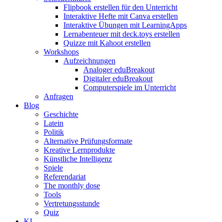
Flipbook erstellen für den Unterricht
Interaktive Hefte mit Canva erstellen
Interaktive Übungen mit LearningApps
Lernabenteuer mit deck.toys erstellen
Quizze mit Kahoot erstellen
Workshops
Aufzeichnungen
Analoger eduBreakout
Digitaler eduBreakout
Computerspiele im Unterricht
Anfragen
Blog
Geschichte
Latein
Politik
Alternative Prüfungsformate
Kreative Lernprodukte
Künstliche Intelligenz
Spiele
Referendariat
The monthly dose
Tools
Vertretungsstunde
Quiz
KI