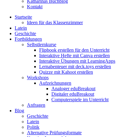
Katharinas Buchblog
Kontakt
Startseite
Ideen für das Klassenzimmer
Latein
Geschichte
Fortbildungen
Selbstlernkurse
Flipbook erstellen für den Unterricht
Interaktive Hefte mit Canva erstellen
Interaktive Übungen mit LearningApps
Lernabenteuer mit deck.toys erstellen
Quizze mit Kahoot erstellen
Workshops
Aufzeichnungen
Analoger eduBreakout
Digitaler eduBreakout
Computerspiele im Unterricht
Anfragen
Blog
Geschichte
Latein
Politik
Alternative Prüfungsformate