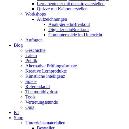
Lernabenteuer mit deck.toys erstellen
Quizze mit Kahoot erstellen
Workshops
Aufzeichnungen
Analoger eduBreakout
Digitaler eduBreakout
Computerspiele im Unterricht
Anfragen
Blog
Geschichte
Latein
Politik
Alternative Prüfungsformate
Kreative Lernprodukte
Künstliche Intelligenz
Spiele
Referendariat
The monthly dose
Tools
Vertretungsstunde
Quiz
KI
Shop
Unterrichtsmaterialien
Bestseller