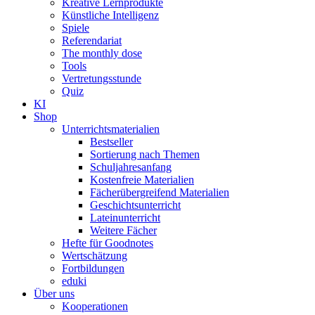
Kreative Lernprodukte
Künstliche Intelligenz
Spiele
Referendariat
The monthly dose
Tools
Vertretungsstunde
Quiz
KI
Shop
Unterrichtsmaterialien
Bestseller
Sortierung nach Themen
Schuljahresanfang
Kostenfreie Materialien
Fächerübergreifend Materialien
Geschichtsunterricht
Lateinunterricht
Weitere Fächer
Hefte für Goodnotes
Wertschätzung
Fortbildungen
eduki
Über uns
Kooperationen