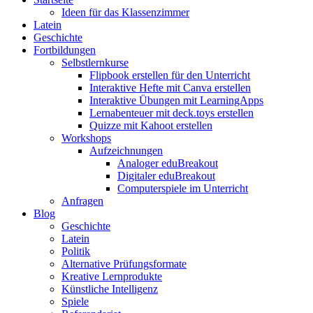
Ideen für das Klassenzimmer
Latein
Geschichte
Fortbildungen
Selbstlernkurse
Flipbook erstellen für den Unterricht
Interaktive Hefte mit Canva erstellen
Interaktive Übungen mit LearningApps
Lernabenteuer mit deck.toys erstellen
Quizze mit Kahoot erstellen
Workshops
Aufzeichnungen
Analoger eduBreakout
Digitaler eduBreakout
Computerspiele im Unterricht
Anfragen
Blog
Geschichte
Latein
Politik
Alternative Prüfungsformate
Kreative Lernprodukte
Künstliche Intelligenz
Spiele