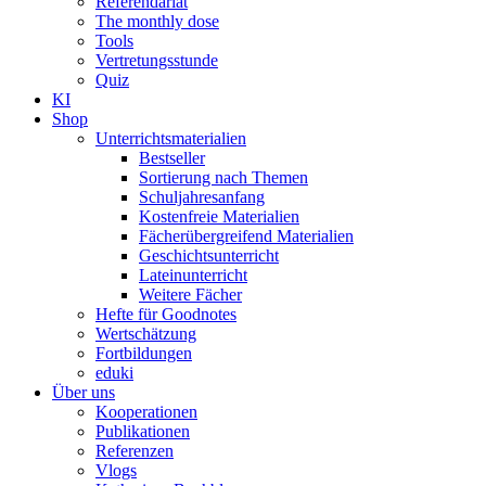
Referendariat
The monthly dose
Tools
Vertretungsstunde
Quiz
KI
Shop
Unterrichtsmaterialien
Bestseller
Sortierung nach Themen
Schuljahresanfang
Kostenfreie Materialien
Fächerübergreifend Materialien
Geschichtsunterricht
Lateinunterricht
Weitere Fächer
Hefte für Goodnotes
Wertschätzung
Fortbildungen
eduki
Über uns
Kooperationen
Publikationen
Referenzen
Vlogs