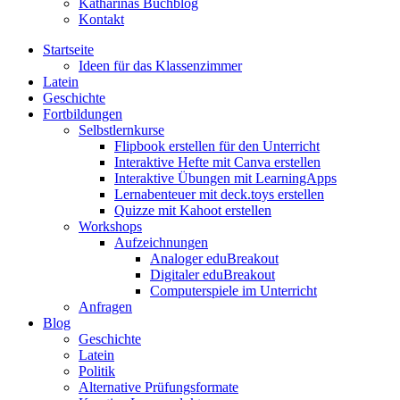
Katharinas Buchblog
Kontakt
Startseite
Ideen für das Klassenzimmer
Latein
Geschichte
Fortbildungen
Selbstlernkurse
Flipbook erstellen für den Unterricht
Interaktive Hefte mit Canva erstellen
Interaktive Übungen mit LearningApps
Lernabenteuer mit deck.toys erstellen
Quizze mit Kahoot erstellen
Workshops
Aufzeichnungen
Analoger eduBreakout
Digitaler eduBreakout
Computerspiele im Unterricht
Anfragen
Blog
Geschichte
Latein
Politik
Alternative Prüfungsformate