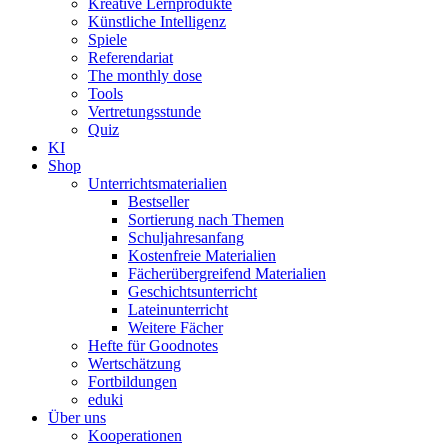
Kreative Lernprodukte
Künstliche Intelligenz
Spiele
Referendariat
The monthly dose
Tools
Vertretungsstunde
Quiz
KI
Shop
Unterrichtsmaterialien
Bestseller
Sortierung nach Themen
Schuljahresanfang
Kostenfreie Materialien
Fächerübergreifend Materialien
Geschichtsunterricht
Lateinunterricht
Weitere Fächer
Hefte für Goodnotes
Wertschätzung
Fortbildungen
eduki
Über uns
Kooperationen