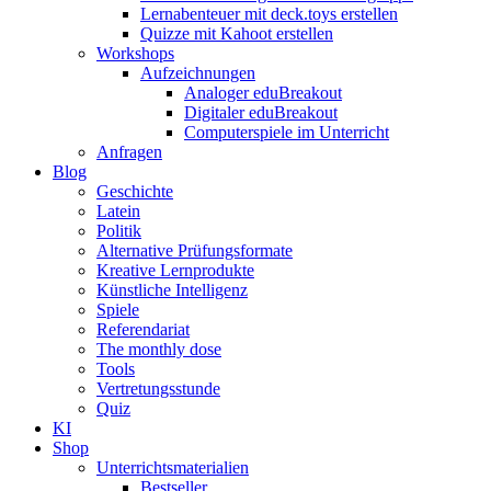
Lernabenteuer mit deck.toys erstellen
Quizze mit Kahoot erstellen
Workshops
Aufzeichnungen
Analoger eduBreakout
Digitaler eduBreakout
Computerspiele im Unterricht
Anfragen
Blog
Geschichte
Latein
Politik
Alternative Prüfungsformate
Kreative Lernprodukte
Künstliche Intelligenz
Spiele
Referendariat
The monthly dose
Tools
Vertretungsstunde
Quiz
KI
Shop
Unterrichtsmaterialien
Bestseller