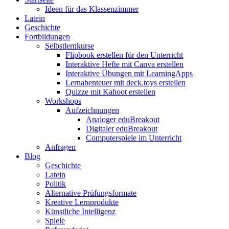
Ideen für das Klassenzimmer
Latein
Geschichte
Fortbildungen
Selbstlernkurse
Flipbook erstellen für den Unterricht
Interaktive Hefte mit Canva erstellen
Interaktive Übungen mit LearningApps
Lernabenteuer mit deck.toys erstellen
Quizze mit Kahoot erstellen
Workshops
Aufzeichnungen
Analoger eduBreakout
Digitaler eduBreakout
Computerspiele im Unterricht
Anfragen
Blog
Geschichte
Latein
Politik
Alternative Prüfungsformate
Kreative Lernprodukte
Künstliche Intelligenz
Spiele