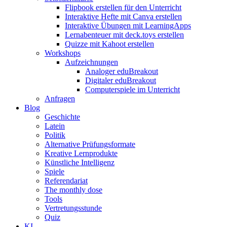
Flipbook erstellen für den Unterricht
Interaktive Hefte mit Canva erstellen
Interaktive Übungen mit LearningApps
Lernabenteuer mit deck.toys erstellen
Quizze mit Kahoot erstellen
Workshops
Aufzeichnungen
Analoger eduBreakout
Digitaler eduBreakout
Computerspiele im Unterricht
Anfragen
Blog
Geschichte
Latein
Politik
Alternative Prüfungsformate
Kreative Lernprodukte
Künstliche Intelligenz
Spiele
Referendariat
The monthly dose
Tools
Vertretungsstunde
Quiz
KI