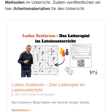
Methoden
im Unterricht. Zudem veröffentlichen wir
hier
Arbeitsmaterialien
für den Unterricht.
Ludus Scalarum – Das Leiterspiel im
K
Lateinunterricht
i
8. Juli 2026
Keine Kommentare
5.
Auf unserem Blog haben wir bereits einige Spiele
In
Weiterlesen »
We