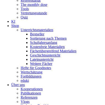
Referendariat
The monthly dose
Tools
Vertretungsstunde
Quiz
KI
Shop
Unterrichtsmaterialien
Bestseller
Sortierung nach Themen
Schuljahresanfang
Kostenfreie Materialien
Fächerübergreifend Materialien
Geschichtsunterricht
Lateinunterricht
Weitere Fächer
Hefte für Goodnotes
Wertschätzung
Fortbildungen
eduki
Über uns
Kooperationen
Publikationen
Referenzen
Vlogs