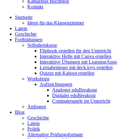
Katharinas Buchblog
Kontakt
Startseite
Ideen für das Klassenzimmer
Latein
Geschichte
Fortbildungen
Selbstlernkurse
Flipbook erstellen für den Unterricht
Interaktive Hefte mit Canva erstellen
Interaktive Übungen mit LearningApps
Lernabenteuer mit deck.toys erstellen
Quizze mit Kahoot erstellen
Workshops
Aufzeichnungen
Analoger eduBreakout
Digitaler eduBreakout
Computerspiele im Unterricht
Anfragen
Blog
Geschichte
Latein
Politik
Alternative Prüfungsformate