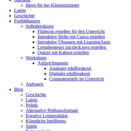
Ideen für das Klassenzimmer
Latein
Geschichte
Fortbildungen
Selbstlernkurse
Flipbook erstellen für den Unterricht
Interaktive Hefte mit Canva erstellen
Interaktive Übungen mit LearningApps
Lernabenteuer mit deck.toys erstellen
Quizze mit Kahoot erstellen
Workshops
Aufzeichnungen
Analoger eduBreakout
Digitaler eduBreakout
Computerspiele im Unterricht
Anfragen
Blog
Geschichte
Latein
Politik
Alternative Prüfungsformate
Kreative Lernprodukte
Künstliche Intelligenz
Spiele