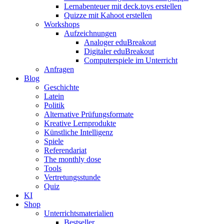
Lernabenteuer mit deck.toys erstellen
Quizze mit Kahoot erstellen
Workshops
Aufzeichnungen
Analoger eduBreakout
Digitaler eduBreakout
Computerspiele im Unterricht
Anfragen
Blog
Geschichte
Latein
Politik
Alternative Prüfungsformate
Kreative Lernprodukte
Künstliche Intelligenz
Spiele
Referendariat
The monthly dose
Tools
Vertretungsstunde
Quiz
KI
Shop
Unterrichtsmaterialien
Bestseller