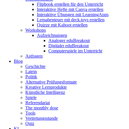
Flipbook erstellen für den Unterricht
Interaktive Hefte mit Canva erstellen
Interaktive Übungen mit LearningApps
Lernabenteuer mit deck.toys erstellen
Quizze mit Kahoot erstellen
Workshops
Aufzeichnungen
Analoger eduBreakout
Digitaler eduBreakout
Computerspiele im Unterricht
Anfragen
Blog
Geschichte
Latein
Politik
Alternative Prüfungsformate
Kreative Lernprodukte
Künstliche Intelligenz
Spiele
Referendariat
The monthly dose
Tools
Vertretungsstunde
Quiz
KI