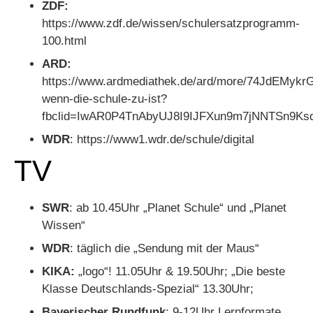
ZDF:
https://www.zdf.de/wissen/schulersatzprogramm-
100.html
ARD:
https://www.ardmediathek.de/ard/more/74JdEMyk
wenn-die-schule-zu-ist?
fbclid=IwAR0P4TnAbyUJ8I9IJFXun9m7jNNTSn9Ks
WDR
: https://www1.wdr.de/schule/digital
TV
SWR
: ab 10.45Uhr „Planet Schule“ und „Planet
Wissen“
WDR
: täglich die „Sendung mit der Maus“
KIKA:
„logo“! 11.05Uhr & 19.50Uhr; „Die beste
Klasse Deutschlands-Spezial“ 13.30Uhr;
Bayerischer Rundfunk
: 9-12Uhr Lernformate