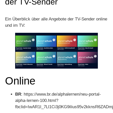
der TV-Sender
Ein Überblick über alle Angebote der TV-Sender online
und im TV:
Online
BR
: https://www.br.de/alphalernen/neu-portal-
alpha-lernen-100.html?
fbclid=IwAR1I_7Ll1Ci3j0KG9ilius95v2kknsR6ZA