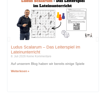
Ludus Scalarum – Das Leiterspiel im
K
Lateinunterricht
i
8. Juli 2026
Keine Kommentare
5.
Auf unserem Blog haben wir bereits einige Spiele
In
Weiterlesen »
We