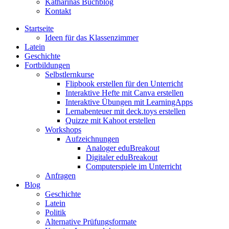
Katharinas Buchblog
Kontakt
Startseite
Ideen für das Klassenzimmer
Latein
Geschichte
Fortbildungen
Selbstlernkurse
Flipbook erstellen für den Unterricht
Interaktive Hefte mit Canva erstellen
Interaktive Übungen mit LearningApps
Lernabenteuer mit deck.toys erstellen
Quizze mit Kahoot erstellen
Workshops
Aufzeichnungen
Analoger eduBreakout
Digitaler eduBreakout
Computerspiele im Unterricht
Anfragen
Blog
Geschichte
Latein
Politik
Alternative Prüfungsformate