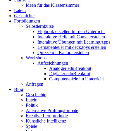
Ideen für das Klassenzimmer
Latein
Geschichte
Fortbildungen
Selbstlernkurse
Flipbook erstellen für den Unterricht
Interaktive Hefte mit Canva erstellen
Interaktive Übungen mit LearningApps
Lernabenteuer mit deck.toys erstellen
Quizze mit Kahoot erstellen
Workshops
Aufzeichnungen
Analoger eduBreakout
Digitaler eduBreakout
Computerspiele im Unterricht
Anfragen
Blog
Geschichte
Latein
Politik
Alternative Prüfungsformate
Kreative Lernprodukte
Künstliche Intelligenz
Spiele