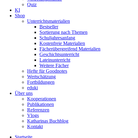
Quiz
KI
Shop
Unterrichtsmaterialien
Bestseller
Sortierung nach Themen
Schuljahresanfang
Kostenfreie Materialien
Fächerübergreifend Materialien
Geschichtsunterricht
Lateinunterricht
Weitere Fächer
Hefte für Goodnotes
Wertschätzung
Fortbildungen
eduki
Über uns
Kooperationen
Publikationen
Referenzen
Vlogs
Katharinas Buchblog
Kontakt
Startseite