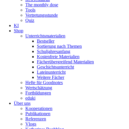
The monthly dose
Tools
Vertretungsstunde
Quiz
KI
Shop
Unterrichtsmaterialien
Bestseller
Sortierung nach Themen
Schuljahresanfang
Kostenfreie Materialien
Fächerübergreifend Materialien
Geschichtsunterricht
Lateinunterricht
Weitere Fächer
Hefte für Goodnotes
Wertschätzung
Fortbildungen
eduki
Über uns
Kooperationen
Publikationen
Referenzen
Vlogs