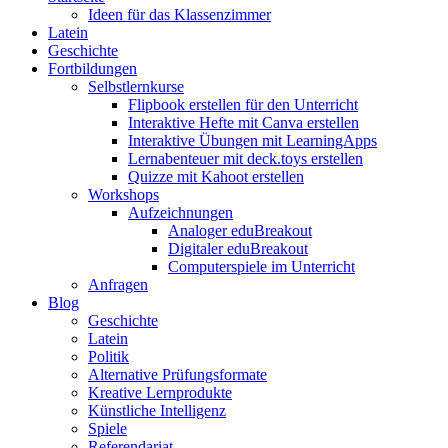
Ideen für das Klassenzimmer
Latein
Geschichte
Fortbildungen
Selbstlernkurse
Flipbook erstellen für den Unterricht
Interaktive Hefte mit Canva erstellen
Interaktive Übungen mit LearningApps
Lernabenteuer mit deck.toys erstellen
Quizze mit Kahoot erstellen
Workshops
Aufzeichnungen
Analoger eduBreakout
Digitaler eduBreakout
Computerspiele im Unterricht
Anfragen
Blog
Geschichte
Latein
Politik
Alternative Prüfungsformate
Kreative Lernprodukte
Künstliche Intelligenz
Spiele
Referendariat