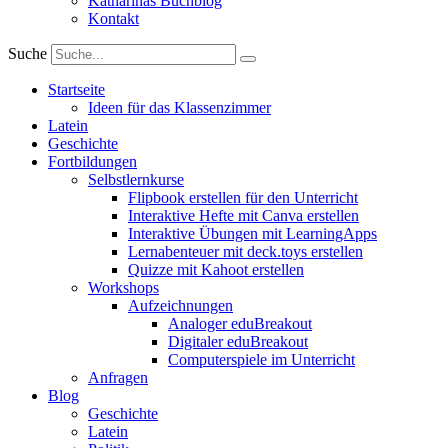
Katharinas Buchblog
Kontakt
Suche
Startseite
Ideen für das Klassenzimmer
Latein
Geschichte
Fortbildungen
Selbstlernkurse
Flipbook erstellen für den Unterricht
Interaktive Hefte mit Canva erstellen
Interaktive Übungen mit LearningApps
Lernabenteuer mit deck.toys erstellen
Quizze mit Kahoot erstellen
Workshops
Aufzeichnungen
Analoger eduBreakout
Digitaler eduBreakout
Computerspiele im Unterricht
Anfragen
Blog
Geschichte
Latein