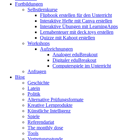
Fortbildungen
Selbstlernkurse
Flipbook erstellen für den Unterricht
Interaktive Hefte mit Canva erstellen
Interaktive Übungen mit LearningApps
Lernabenteuer mit deck.toys erstellen
Quizze mit Kahoot erstellen
Workshops
Aufzeichnungen
Analoger eduBreakout
Digitaler eduBreakout
Computerspiele im Unterricht
Anfragen
Blog
Geschichte
Latein
Politik
Alternative Prüfungsformate
Kreative Lernprodukte
Künstliche Intelligenz
Spiele
Referendariat
The monthly dose
Tools
Vertretungsstunde