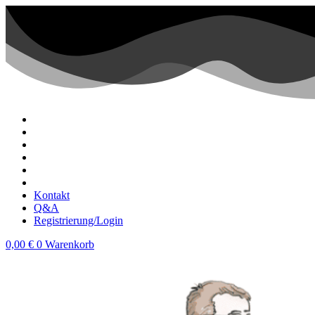
Zum
Inhalt
wechseln
Kontakt
Q&A
Registrierung/Login
0,00
€
0
Warenkorb