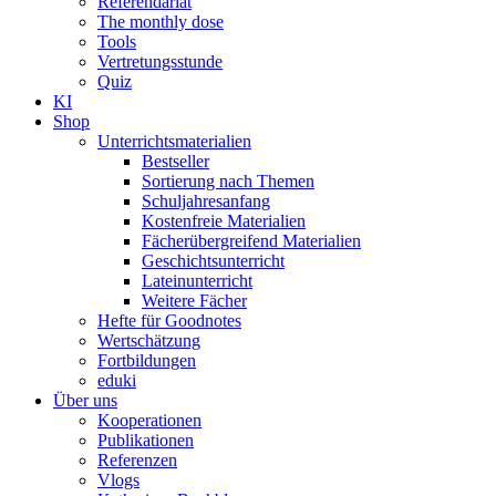
Referendariat
The monthly dose
Tools
Vertretungsstunde
Quiz
KI
Shop
Unterrichtsmaterialien
Bestseller
Sortierung nach Themen
Schuljahresanfang
Kostenfreie Materialien
Fächerübergreifend Materialien
Geschichtsunterricht
Lateinunterricht
Weitere Fächer
Hefte für Goodnotes
Wertschätzung
Fortbildungen
eduki
Über uns
Kooperationen
Publikationen
Referenzen
Vlogs