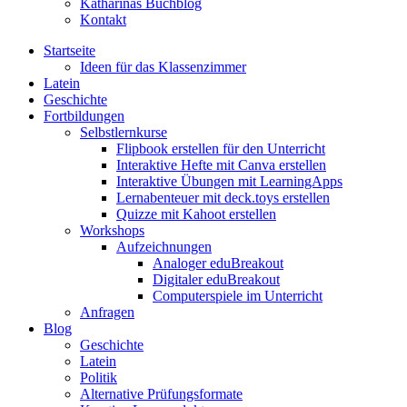
Katharinas Buchblog
Kontakt
Startseite
Ideen für das Klassenzimmer
Latein
Geschichte
Fortbildungen
Selbstlernkurse
Flipbook erstellen für den Unterricht
Interaktive Hefte mit Canva erstellen
Interaktive Übungen mit LearningApps
Lernabenteuer mit deck.toys erstellen
Quizze mit Kahoot erstellen
Workshops
Aufzeichnungen
Analoger eduBreakout
Digitaler eduBreakout
Computerspiele im Unterricht
Anfragen
Blog
Geschichte
Latein
Politik
Alternative Prüfungsformate