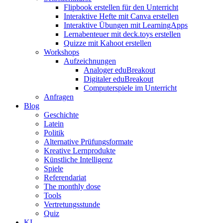
Flipbook erstellen für den Unterricht
Interaktive Hefte mit Canva erstellen
Interaktive Übungen mit LearningApps
Lernabenteuer mit deck.toys erstellen
Quizze mit Kahoot erstellen
Workshops
Aufzeichnungen
Analoger eduBreakout
Digitaler eduBreakout
Computerspiele im Unterricht
Anfragen
Blog
Geschichte
Latein
Politik
Alternative Prüfungsformate
Kreative Lernprodukte
Künstliche Intelligenz
Spiele
Referendariat
The monthly dose
Tools
Vertretungsstunde
Quiz
KI