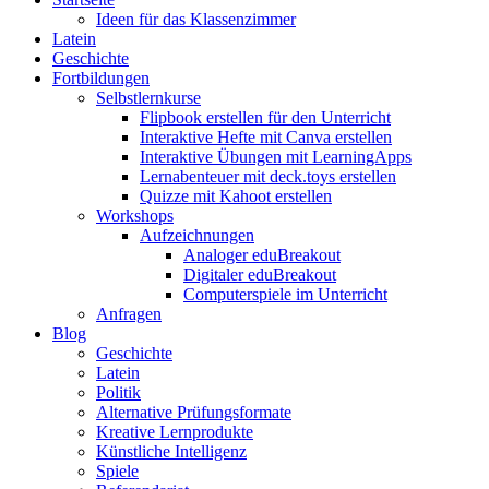
Ideen für das Klassenzimmer
Latein
Geschichte
Fortbildungen
Selbstlernkurse
Flipbook erstellen für den Unterricht
Interaktive Hefte mit Canva erstellen
Interaktive Übungen mit LearningApps
Lernabenteuer mit deck.toys erstellen
Quizze mit Kahoot erstellen
Workshops
Aufzeichnungen
Analoger eduBreakout
Digitaler eduBreakout
Computerspiele im Unterricht
Anfragen
Blog
Geschichte
Latein
Politik
Alternative Prüfungsformate
Kreative Lernprodukte
Künstliche Intelligenz
Spiele