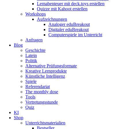
Lernabenteuer mit deck.toys erstellen
Quizze mit Kahoot erstellen
Workshops
Aufzeichnungen
Analoger eduBreakout
Digitaler eduBreakout
Computerspiele im Unterricht
Anfragen
Blog
Geschichte
Latein
Politik
Alternative Prüfungsformate
Kreative Lernprodukte
Künstliche Intelligenz
Spiele
Referendariat
The monthly dose
Tools
Vertretungsstunde
Quiz
KI
Shop
Unterrichtsmaterialien
Bestseller