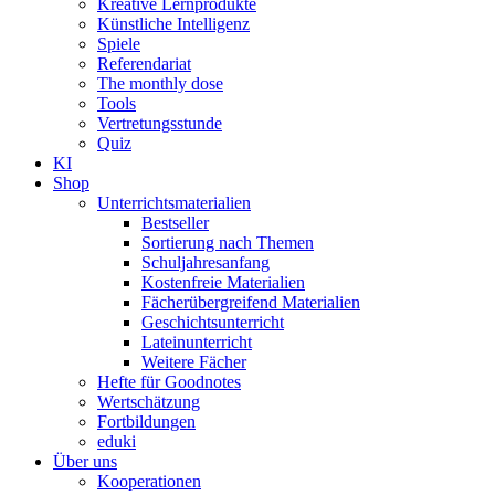
Kreative Lernprodukte
Künstliche Intelligenz
Spiele
Referendariat
The monthly dose
Tools
Vertretungsstunde
Quiz
KI
Shop
Unterrichtsmaterialien
Bestseller
Sortierung nach Themen
Schuljahresanfang
Kostenfreie Materialien
Fächerübergreifend Materialien
Geschichtsunterricht
Lateinunterricht
Weitere Fächer
Hefte für Goodnotes
Wertschätzung
Fortbildungen
eduki
Über uns
Kooperationen