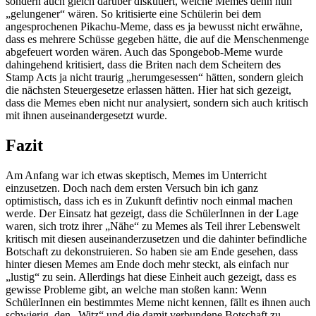
sondern auch gleich darüber diskutiert, welche Memes denn nun
„gelungener“ wären. So kritisierte eine Schülerin bei dem
angesprochenen Pikachu-Meme, dass es ja bewusst nicht erwähne,
dass es mehrere Schüsse gegeben hätte, die auf die Menschenmenge
abgefeuert worden wären. Auch das Spongebob-Meme wurde
dahingehend kritisiert, dass die Briten nach dem Scheitern des
Stamp Acts ja nicht traurig „herumgesessen“ hätten, sondern gleich
die nächsten Steuergesetze erlassen hätten. Hier hat sich gezeigt,
dass die Memes eben nicht nur analysiert, sondern sich auch kritisch
mit ihnen auseinandergesetzt wurde.
Fazit
Am Anfang war ich etwas skeptisch, Memes im Unterricht
einzusetzen. Doch nach dem ersten Versuch bin ich ganz
optimistisch, dass ich es in Zukunft defintiv noch einmal machen
werde. Der Einsatz hat gezeigt, dass die SchülerInnen in der Lage
waren, sich trotz ihrer „Nähe“ zu Memes als Teil ihrer Lebenswelt
kritisch mit diesen auseinanderzusetzen und die dahinter befindliche
Botschaft zu dekonstruieren. So haben sie am Ende gesehen, dass
hinter diesen Memes am Ende doch mehr steckt, als einfach nur
„lustig“ zu sein. Allerdings hat diese Einheit auch gezeigt, dass es
gewisse Probleme gibt, an welche man stoßen kann: Wenn
SchülerInnen ein bestimmtes Meme nicht kennen, fällt es ihnen auch
schwierig, den „Witz“ und die damit verbundene Botschaft zu