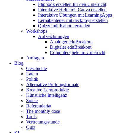
Flipbook erstellen für den Unterricht
Interaktive Hefte mit Canva erstellen
Interaktive Übungen mit LearningApps
Lernabenteuer mit deck.toys erstellen
Quizze mit Kahoot erstellen
Workshops
Aufzeichnungen
Analoger eduBreakout
Digitaler eduBreakout
Computerspiele im Unterricht
Anfragen
Blog
Geschichte
Latein
Politik
Alternative Prüfungsformate
Kreative Lernprodukte
Künstliche Intelligenz
Spiele
Referendariat
The monthly dose
Tools
Vertretungsstunde
Quiz
KI