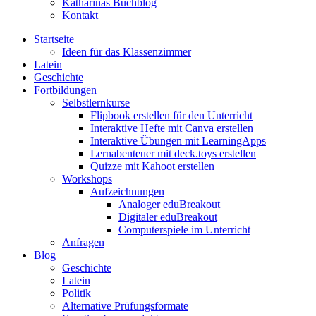
Katharinas Buchblog
Kontakt
Startseite
Ideen für das Klassenzimmer
Latein
Geschichte
Fortbildungen
Selbstlernkurse
Flipbook erstellen für den Unterricht
Interaktive Hefte mit Canva erstellen
Interaktive Übungen mit LearningApps
Lernabenteuer mit deck.toys erstellen
Quizze mit Kahoot erstellen
Workshops
Aufzeichnungen
Analoger eduBreakout
Digitaler eduBreakout
Computerspiele im Unterricht
Anfragen
Blog
Geschichte
Latein
Politik
Alternative Prüfungsformate