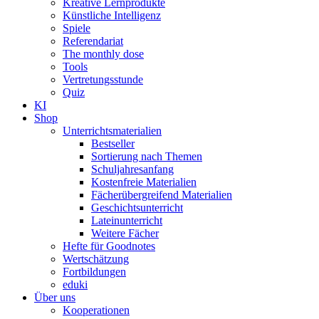
Kreative Lernprodukte
Künstliche Intelligenz
Spiele
Referendariat
The monthly dose
Tools
Vertretungsstunde
Quiz
KI
Shop
Unterrichtsmaterialien
Bestseller
Sortierung nach Themen
Schuljahresanfang
Kostenfreie Materialien
Fächerübergreifend Materialien
Geschichtsunterricht
Lateinunterricht
Weitere Fächer
Hefte für Goodnotes
Wertschätzung
Fortbildungen
eduki
Über uns
Kooperationen