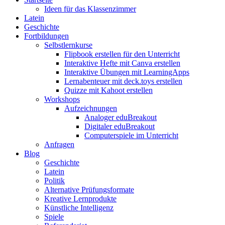
Ideen für das Klassenzimmer
Latein
Geschichte
Fortbildungen
Selbstlernkurse
Flipbook erstellen für den Unterricht
Interaktive Hefte mit Canva erstellen
Interaktive Übungen mit LearningApps
Lernabenteuer mit deck.toys erstellen
Quizze mit Kahoot erstellen
Workshops
Aufzeichnungen
Analoger eduBreakout
Digitaler eduBreakout
Computerspiele im Unterricht
Anfragen
Blog
Geschichte
Latein
Politik
Alternative Prüfungsformate
Kreative Lernprodukte
Künstliche Intelligenz
Spiele