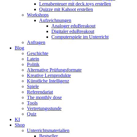
Lernabenteuer mit deck.toys erstellen
Quizze mit Kahoot erstellen
Workshops
Aufzeichnungen
Analoger eduBreakout
Digitaler eduBreakout
Computerspiele im Unterricht
Anfragen
Blog
Geschichte
Latein
Politik
Alternative Prüfungsformate
Kreative Lernprodukte
Künstliche Intelligenz
Spiele
Referendariat
The monthly dose
Tools
Vertretungsstunde
Quiz
KI
Shop
Unterrichtsmaterialien
Bestseller