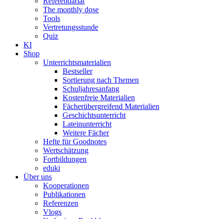
Referendariat
The monthly dose
Tools
Vertretungsstunde
Quiz
KI
Shop
Unterrichtsmaterialien
Bestseller
Sortierung nach Themen
Schuljahresanfang
Kostenfreie Materialien
Fächerübergreifend Materialien
Geschichtsunterricht
Lateinunterricht
Weitere Fächer
Hefte für Goodnotes
Wertschätzung
Fortbildungen
eduki
Über uns
Kooperationen
Publikationen
Referenzen
Vlogs