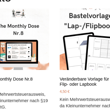
onthly Dose Nr.8
Veränderbare Vorlage für
Flip- oder Lapbook
4,50
€
Mehrwertsteuerausweis,
Kein Mehrwertsteuerausw
einunternehmer nach §19
da Kleinunternehmer nac
tG.