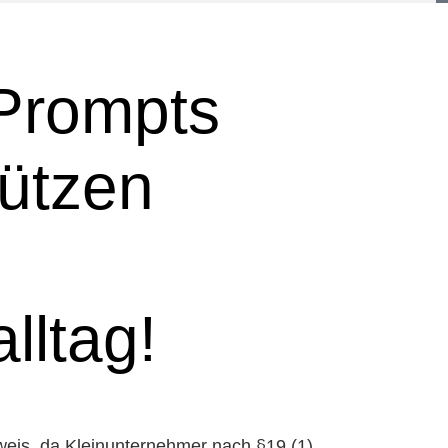
Prompts
tützen
lltag!
eis, da Kleinunternehmer nach §19 (1)