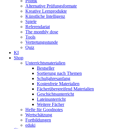
Politik
Alternative Prüfungsformate
Kreative Lernprodukte
Künstliche Intelligenz
Spiele
Referendariat
The monthly dose
Tools
Vertretungsstunde
Quiz
KI
Shop
Unterrichtsmaterialien
Bestseller
Sortierung nach Themen
Schuljahresanfang
Kostenfreie Materialien
Fächerübergreifend Materialien
Geschichtsunterricht
Lateinunterricht
Weitere Fächer
Hefte für Goodnotes
Wertschätzung
Fortbildungen
eduki