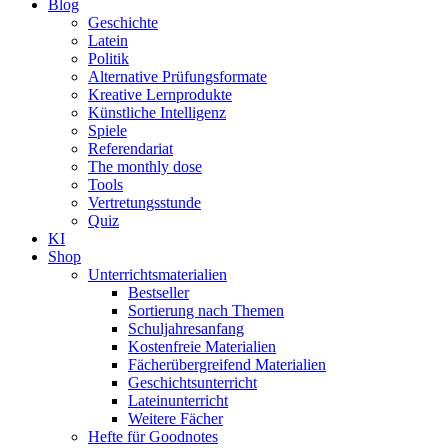
Blog
Geschichte
Latein
Politik
Alternative Prüfungsformate
Kreative Lernprodukte
Künstliche Intelligenz
Spiele
Referendariat
The monthly dose
Tools
Vertretungsstunde
Quiz
KI
Shop
Unterrichtsmaterialien
Bestseller
Sortierung nach Themen
Schuljahresanfang
Kostenfreie Materialien
Fächerübergreifend Materialien
Geschichtsunterricht
Lateinunterricht
Weitere Fächer
Hefte für Goodnotes