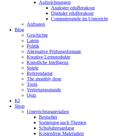
Aufzeichnungen
Analoger eduBreakout
Digitaler eduBreakout
Computerspiele im Unterricht
Anfragen
Blog
Geschichte
Latein
Politik
Alternative Prüfungsformate
Kreative Lernprodukte
Künstliche Intelligenz
Spiele
Referendariat
The monthly dose
Tools
Vertretungsstunde
Quiz
KI
Shop
Unterrichtsmaterialien
Bestseller
Sortierung nach Themen
Schuljahresanfang
Kostenfreie Materialien