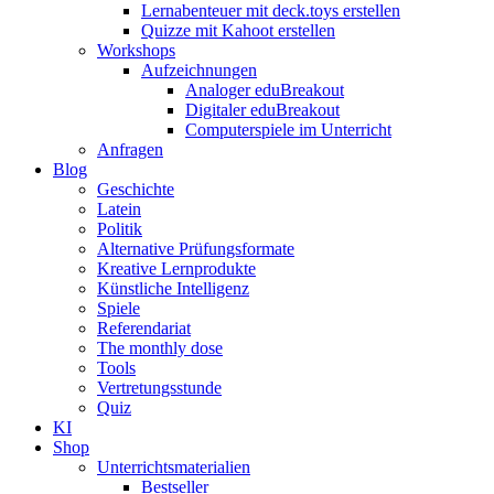
Lernabenteuer mit deck.toys erstellen
Quizze mit Kahoot erstellen
Workshops
Aufzeichnungen
Analoger eduBreakout
Digitaler eduBreakout
Computerspiele im Unterricht
Anfragen
Blog
Geschichte
Latein
Politik
Alternative Prüfungsformate
Kreative Lernprodukte
Künstliche Intelligenz
Spiele
Referendariat
The monthly dose
Tools
Vertretungsstunde
Quiz
KI
Shop
Unterrichtsmaterialien
Bestseller