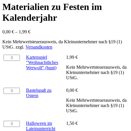
Materialien zu Festen im
Kalenderjahr
0,00
€
–
1,99
€
Kein Mehrwertsteuerausweis, da Kleinunternehmer nach §19 (1)
UStG.
zzgl.
Versandkosten
Kartenspiel
Kartenspiel
1,99
€
"Weihnachtliches
"Weihnachtliches
Kein Mehrwertsteuerausweis, da
Werwolf"
Werwolf" (bunt)
Kleinunternehmer nach §19 (1)
(bunt)
UStG.
Menge
Bastelspaß
Bastelspaß zu
0,00
€
zu
Ostern
Kein Mehrwertsteuerausweis, da
Ostern
Kleinunternehmer nach §19 (1)
Menge
UStG.
Halloween
Halloween im
1,50
€
im
Lateinunterricht