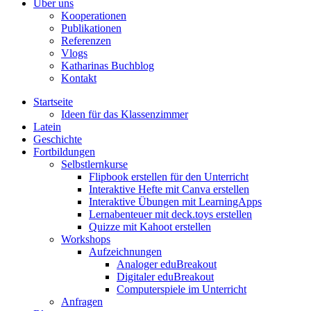
Über uns
Kooperationen
Publikationen
Referenzen
Vlogs
Katharinas Buchblog
Kontakt
Startseite
Ideen für das Klassenzimmer
Latein
Geschichte
Fortbildungen
Selbstlernkurse
Flipbook erstellen für den Unterricht
Interaktive Hefte mit Canva erstellen
Interaktive Übungen mit LearningApps
Lernabenteuer mit deck.toys erstellen
Quizze mit Kahoot erstellen
Workshops
Aufzeichnungen
Analoger eduBreakout
Digitaler eduBreakout
Computerspiele im Unterricht
Anfragen