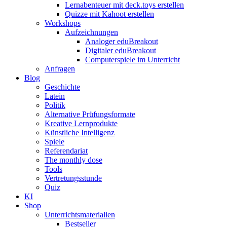
Lernabenteuer mit deck.toys erstellen
Quizze mit Kahoot erstellen
Workshops
Aufzeichnungen
Analoger eduBreakout
Digitaler eduBreakout
Computerspiele im Unterricht
Anfragen
Blog
Geschichte
Latein
Politik
Alternative Prüfungsformate
Kreative Lernprodukte
Künstliche Intelligenz
Spiele
Referendariat
The monthly dose
Tools
Vertretungsstunde
Quiz
KI
Shop
Unterrichtsmaterialien
Bestseller