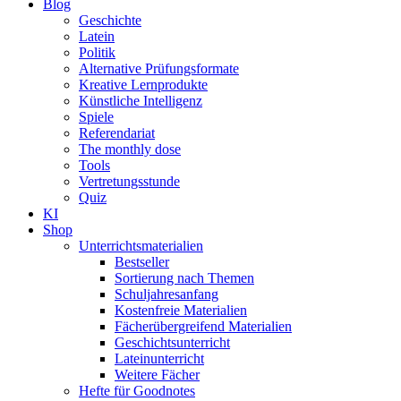
Blog
Geschichte
Latein
Politik
Alternative Prüfungsformate
Kreative Lernprodukte
Künstliche Intelligenz
Spiele
Referendariat
The monthly dose
Tools
Vertretungsstunde
Quiz
KI
Shop
Unterrichtsmaterialien
Bestseller
Sortierung nach Themen
Schuljahresanfang
Kostenfreie Materialien
Fächerübergreifend Materialien
Geschichtsunterricht
Lateinunterricht
Weitere Fächer
Hefte für Goodnotes