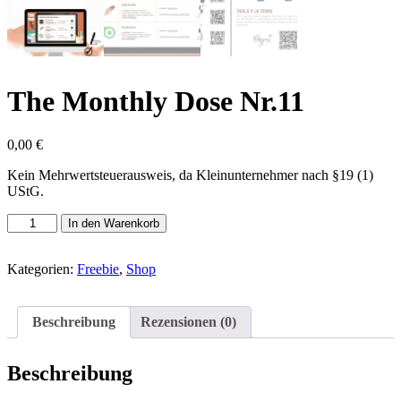
The Monthly Dose Nr.11
0,00
€
Kein Mehrwertsteuerausweis, da Kleinunternehmer nach §19 (1)
UStG.
The
In den Warenkorb
Monthly
Dose
Nr.11
Kategorien:
Freebie
,
Shop
Menge
Beschreibung
Rezensionen (0)
Beschreibung