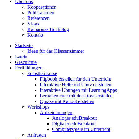
Über uns
Kooperationen
Publikationen
Referenzen
Vlogs
Katharinas Buchblog
Kontakt
Startseite
Ideen für das Klassenzimmer
Latein
Geschichte
Fortbildungen
Selbstlernkurse
Flipbook erstellen für den Unterricht
Interaktive Hefte mit Canva erstellen
Interaktive Übungen mit LearningApps
Lernabenteuer mit deck.toys erstellen
Quizze mit Kahoot erstellen
Workshops
Aufzeichnungen
Analoger eduBreakout
Digitaler eduBreakout
Computerspiele im Unterricht
Anfragen