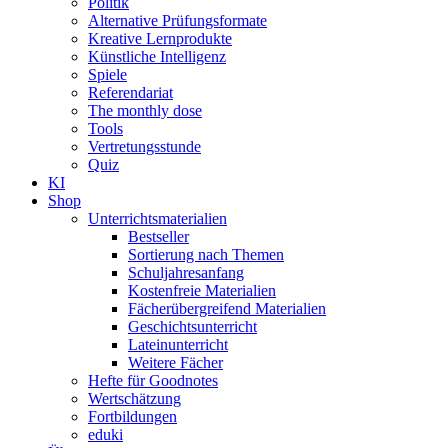
Politik
Alternative Prüfungsformate
Kreative Lernprodukte
Künstliche Intelligenz
Spiele
Referendariat
The monthly dose
Tools
Vertretungsstunde
Quiz
KI
Shop
Unterrichtsmaterialien
Bestseller
Sortierung nach Themen
Schuljahresanfang
Kostenfreie Materialien
Fächerübergreifend Materialien
Geschichtsunterricht
Lateinunterricht
Weitere Fächer
Hefte für Goodnotes
Wertschätzung
Fortbildungen
eduki