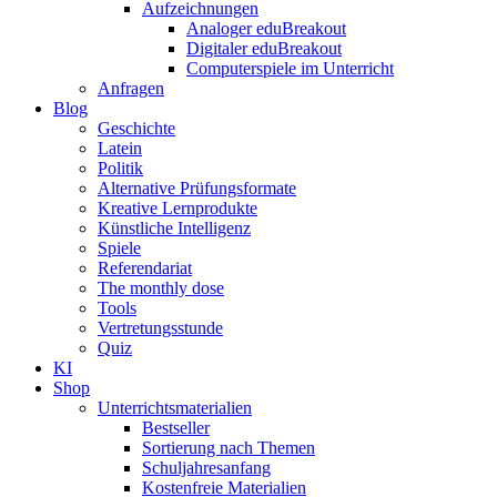
Aufzeichnungen
Analoger eduBreakout
Digitaler eduBreakout
Computerspiele im Unterricht
Anfragen
Blog
Geschichte
Latein
Politik
Alternative Prüfungsformate
Kreative Lernprodukte
Künstliche Intelligenz
Spiele
Referendariat
The monthly dose
Tools
Vertretungsstunde
Quiz
KI
Shop
Unterrichtsmaterialien
Bestseller
Sortierung nach Themen
Schuljahresanfang
Kostenfreie Materialien