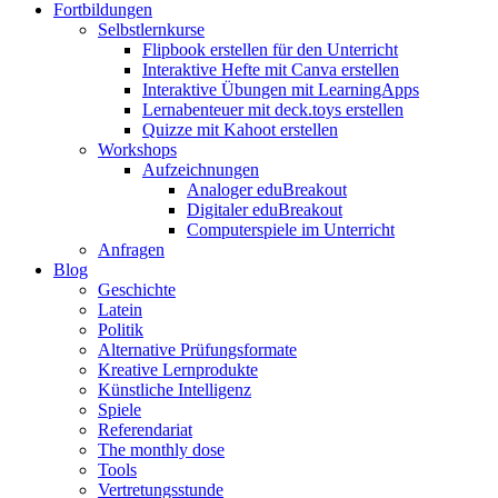
Fortbildungen
Selbstlernkurse
Flipbook erstellen für den Unterricht
Interaktive Hefte mit Canva erstellen
Interaktive Übungen mit LearningApps
Lernabenteuer mit deck.toys erstellen
Quizze mit Kahoot erstellen
Workshops
Aufzeichnungen
Analoger eduBreakout
Digitaler eduBreakout
Computerspiele im Unterricht
Anfragen
Blog
Geschichte
Latein
Politik
Alternative Prüfungsformate
Kreative Lernprodukte
Künstliche Intelligenz
Spiele
Referendariat
The monthly dose
Tools
Vertretungsstunde