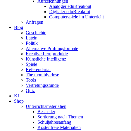
Aufzeichnungen
Analoger eduBreakout
Digitaler eduBreakout
Computerspiele im Unterricht
Anfragen
Blog
Geschichte
Latein
Politik
Alternative Prüfungsformate
Kreative Lernprodukte
Künstliche Intelligenz
Spiele
Referendariat
The monthly dose
Tools
Vertretungsstunde
Quiz
KI
Shop
Unterrichtsmaterialien
Bestseller
Sortierung nach Themen
Schuljahresanfang
Kostenfreie Materialien