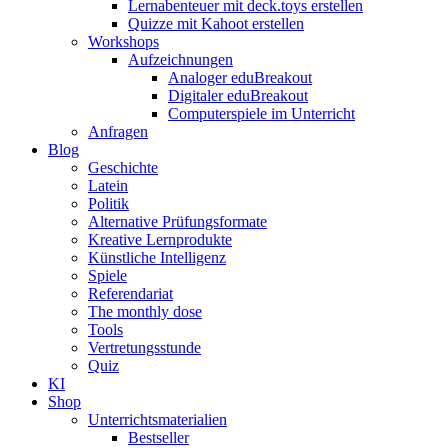
Lernabenteuer mit deck.toys erstellen
Quizze mit Kahoot erstellen
Workshops
Aufzeichnungen
Analoger eduBreakout
Digitaler eduBreakout
Computerspiele im Unterricht
Anfragen
Blog
Geschichte
Latein
Politik
Alternative Prüfungsformate
Kreative Lernprodukte
Künstliche Intelligenz
Spiele
Referendariat
The monthly dose
Tools
Vertretungsstunde
Quiz
KI
Shop
Unterrichtsmaterialien
Bestseller