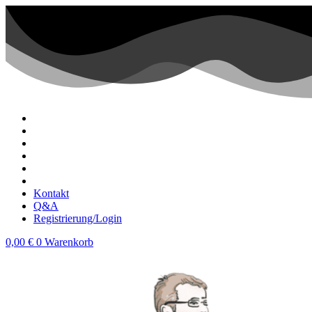
Zum
Inhalt
wechseln
Kontakt
Q&A
Registrierung/Login
0,00
€
0
Warenkorb