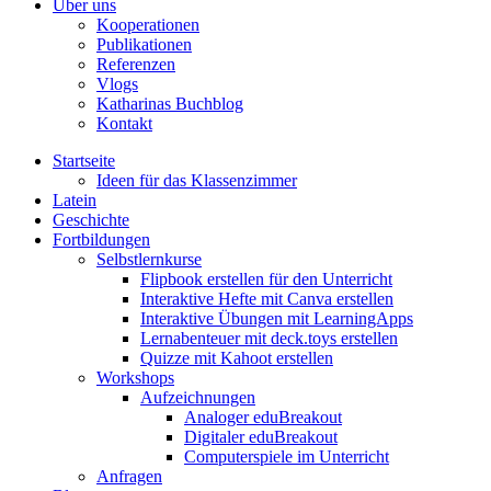
Über uns
Kooperationen
Publikationen
Referenzen
Vlogs
Katharinas Buchblog
Kontakt
Startseite
Ideen für das Klassenzimmer
Latein
Geschichte
Fortbildungen
Selbstlernkurse
Flipbook erstellen für den Unterricht
Interaktive Hefte mit Canva erstellen
Interaktive Übungen mit LearningApps
Lernabenteuer mit deck.toys erstellen
Quizze mit Kahoot erstellen
Workshops
Aufzeichnungen
Analoger eduBreakout
Digitaler eduBreakout
Computerspiele im Unterricht
Anfragen