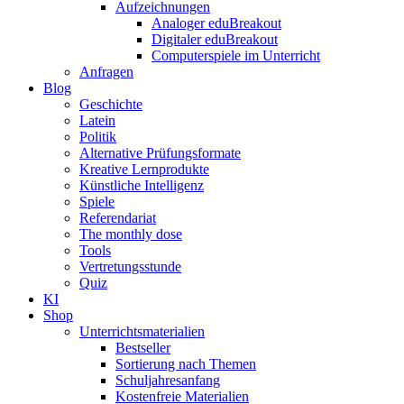
Aufzeichnungen
Analoger eduBreakout
Digitaler eduBreakout
Computerspiele im Unterricht
Anfragen
Blog
Geschichte
Latein
Politik
Alternative Prüfungsformate
Kreative Lernprodukte
Künstliche Intelligenz
Spiele
Referendariat
The monthly dose
Tools
Vertretungsstunde
Quiz
KI
Shop
Unterrichtsmaterialien
Bestseller
Sortierung nach Themen
Schuljahresanfang
Kostenfreie Materialien