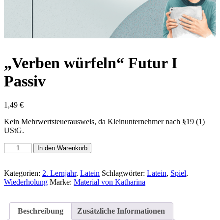
„Verben würfeln“ Futur I
Passiv
1,49
€
Kein Mehrwertsteuerausweis, da Kleinunternehmer nach §19 (1)
UStG.
"Verben
In den Warenkorb
würfeln"
Futur
I
Kategorien:
2. Lernjahr
,
Latein
Schlagwörter:
Latein
,
Spiel
,
Passiv
Wiederholung
Marke:
Material von Katharina
Menge
Beschreibung
Zusätzliche Informationen