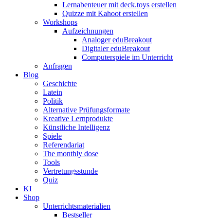
Lernabenteuer mit deck.toys erstellen
Quizze mit Kahoot erstellen
Workshops
Aufzeichnungen
Analoger eduBreakout
Digitaler eduBreakout
Computerspiele im Unterricht
Anfragen
Blog
Geschichte
Latein
Politik
Alternative Prüfungsformate
Kreative Lernprodukte
Künstliche Intelligenz
Spiele
Referendariat
The monthly dose
Tools
Vertretungsstunde
Quiz
KI
Shop
Unterrichtsmaterialien
Bestseller