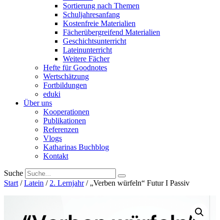
Sortierung nach Themen
Schuljahresanfang
Kostenfreie Materialien
Fächerübergreifend Materialien
Geschichtsunterricht
Lateinunterricht
Weitere Fächer
Hefte für Goodnotes
Wertschätzung
Fortbildungen
eduki
Über uns
Kooperationen
Publikationen
Referenzen
Vlogs
Katharinas Buchblog
Kontakt
Suche
Start
/
Latein
/
2. Lernjahr
/ „Verben würfeln“ Futur I Passiv