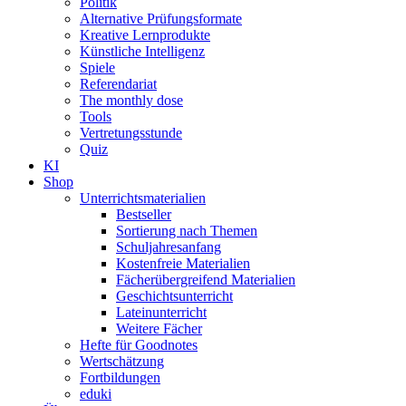
Politik
Alternative Prüfungsformate
Kreative Lernprodukte
Künstliche Intelligenz
Spiele
Referendariat
The monthly dose
Tools
Vertretungsstunde
Quiz
KI
Shop
Unterrichtsmaterialien
Bestseller
Sortierung nach Themen
Schuljahresanfang
Kostenfreie Materialien
Fächerübergreifend Materialien
Geschichtsunterricht
Lateinunterricht
Weitere Fächer
Hefte für Goodnotes
Wertschätzung
Fortbildungen
eduki