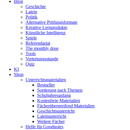
Blog
Geschichte
Latein
Politik
Alternative Prüfungsformate
Kreative Lernprodukte
Künstliche Intelligenz
Spiele
Referendariat
The monthly dose
Tools
Vertretungsstunde
Quiz
KI
Shop
Unterrichtsmaterialien
Bestseller
Sortierung nach Themen
Schuljahresanfang
Kostenfreie Materialien
Fächerübergreifend Materialien
Geschichtsunterricht
Lateinunterricht
Weitere Fächer
Hefte für Goodnotes