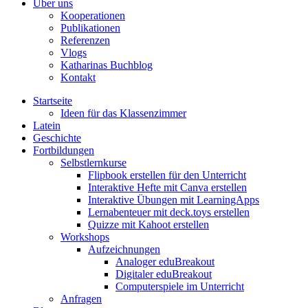
Über uns
Kooperationen
Publikationen
Referenzen
Vlogs
Katharinas Buchblog
Kontakt
Startseite
Ideen für das Klassenzimmer
Latein
Geschichte
Fortbildungen
Selbstlernkurse
Flipbook erstellen für den Unterricht
Interaktive Hefte mit Canva erstellen
Interaktive Übungen mit LearningApps
Lernabenteuer mit deck.toys erstellen
Quizze mit Kahoot erstellen
Workshops
Aufzeichnungen
Analoger eduBreakout
Digitaler eduBreakout
Computerspiele im Unterricht
Anfragen