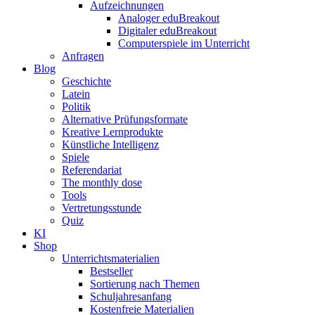
Aufzeichnungen
Analoger eduBreakout
Digitaler eduBreakout
Computerspiele im Unterricht
Anfragen
Blog
Geschichte
Latein
Politik
Alternative Prüfungsformate
Kreative Lernprodukte
Künstliche Intelligenz
Spiele
Referendariat
The monthly dose
Tools
Vertretungsstunde
Quiz
KI
Shop
Unterrichtsmaterialien
Bestseller
Sortierung nach Themen
Schuljahresanfang
Kostenfreie Materialien