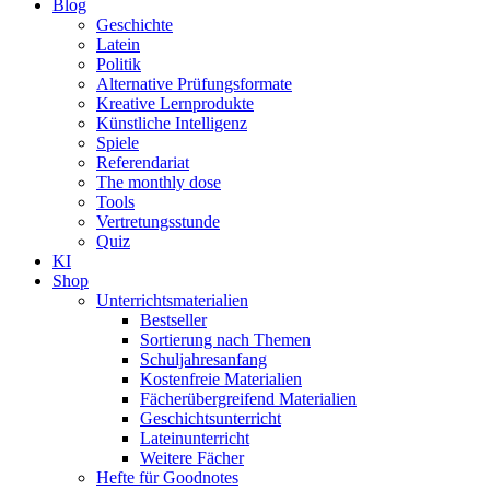
Blog
Geschichte
Latein
Politik
Alternative Prüfungsformate
Kreative Lernprodukte
Künstliche Intelligenz
Spiele
Referendariat
The monthly dose
Tools
Vertretungsstunde
Quiz
KI
Shop
Unterrichtsmaterialien
Bestseller
Sortierung nach Themen
Schuljahresanfang
Kostenfreie Materialien
Fächerübergreifend Materialien
Geschichtsunterricht
Lateinunterricht
Weitere Fächer
Hefte für Goodnotes