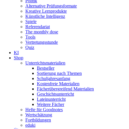
Politik
Alternative Prüfungsformate
Kreative Lernprodukte
Künstliche Intelligenz
Spiele
Referendariat
The monthly dose
Tools
Vertretungsstunde
Quiz
KI
Shop
Unterrichtsmaterialien
Bestseller
Sortierung nach Themen
Schuljahresanfang
Kostenfreie Materialien
Fächerübergreifend Materialien
Geschichtsunterricht
Lateinunterricht
Weitere Fächer
Hefte für Goodnotes
Wertschätzung
Fortbildungen
eduki