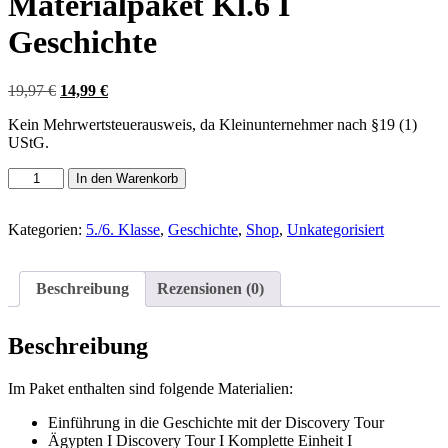
Materialpaket Kl.6 I
Geschichte
Ursprünglicher
Aktueller
19,97
€
14,99
€
Preis
Preis
Kein Mehrwertsteuerausweis, da Kleinunternehmer nach §19 (1)
war:
ist:
UStG.
19,97 €
14,99 €.
Materialpaket
In den Warenkorb
Kl.6
I
Geschichte
Kategorien:
5./6. Klasse
,
Geschichte
,
Shop
,
Unkategorisiert
Menge
Beschreibung
Rezensionen (0)
Beschreibung
Im Paket enthalten sind folgende Materialien:
Einführung in die Geschichte mit der Discovery Tour
Ägypten I Discovery Tour I Komplette Einheit I