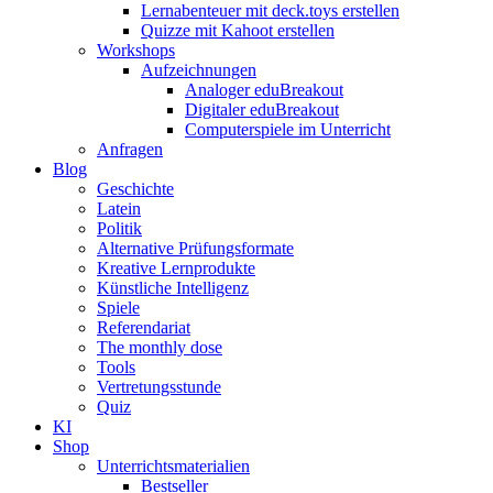
Lernabenteuer mit deck.toys erstellen
Quizze mit Kahoot erstellen
Workshops
Aufzeichnungen
Analoger eduBreakout
Digitaler eduBreakout
Computerspiele im Unterricht
Anfragen
Blog
Geschichte
Latein
Politik
Alternative Prüfungsformate
Kreative Lernprodukte
Künstliche Intelligenz
Spiele
Referendariat
The monthly dose
Tools
Vertretungsstunde
Quiz
KI
Shop
Unterrichtsmaterialien
Bestseller