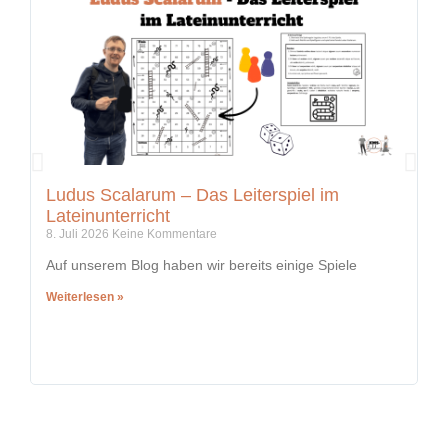
Ludus Scalarum – Das Leiterspiel im
K
Lateinunterricht
i
8. Juli 2026
Keine Kommentare
5.
Auf unserem Blog haben wir bereits einige Spiele
In
Weiterlesen »
We